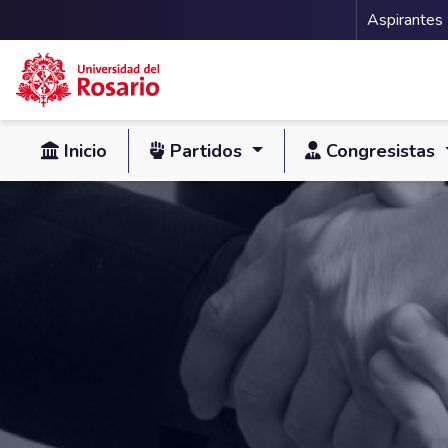
Menu 
Aspirantes
Pasar al contenido principal
Inicio
Partidos
Congresistas