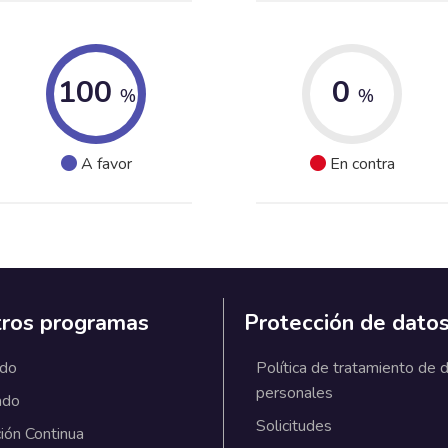
100
0
%
%
A favor
En contra
ros programas
Protección de dato
ado
Política de tratamiento de 
personales
ado
Solicitudes
ión Continua