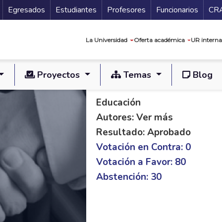
Secundario
Gu
Egresados
Estudiantes
Profesores
Funcionarios
CR
Navegación prin
La Universidad
Oferta académica
UR interna
Proyectos
Temas
Blog
PL S 50/19 C 179/1
Educación
Autores: Ver más
Resultado: Aprobado
Votación en Contra: 0
Votación a Favor: 80
Abstención: 30