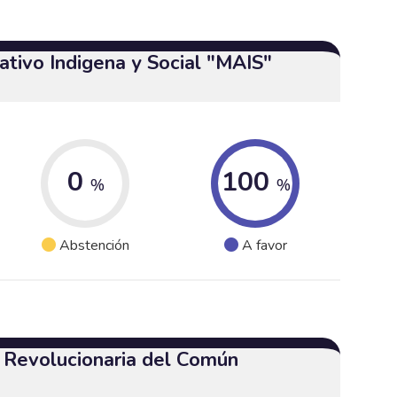
tivo Indigena y Social "MAIS"
0
100
%
%
Abstención
A favor
a Revolucionaria del Común