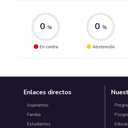
0
0
%
%
En contra
Abstención
Enlaces directos
Nuest
Aspirantes
Pregr
Familia
Posgr
Estudiantes
Educac