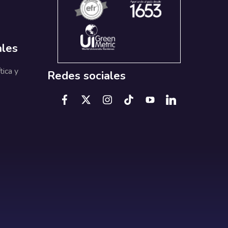
ales
tica y
Redes sociales