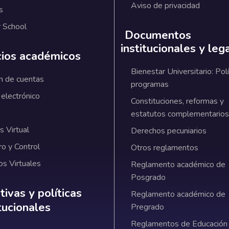
Aviso de privacidad
s
 School
Documentos
institucionales y leg
cios académicos
Bienestar Universitario: Polí
n de cuentas
programas
 electrónico
Constituciones, reformas y
estatutos complementarios
 Virtual
Derechos pecuniarios
ro y Control
Otros reglamentos
os Virtuales
Reglamento académico de
Posgrado
ativas y políticas institucionales
ivas y políticas
Reglamento académico de
itucionales
Pregrado
Reglamentos de Educación