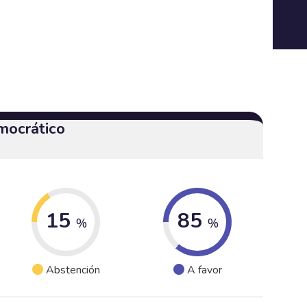
mocrático
15
85
%
%
Abstención
A favor