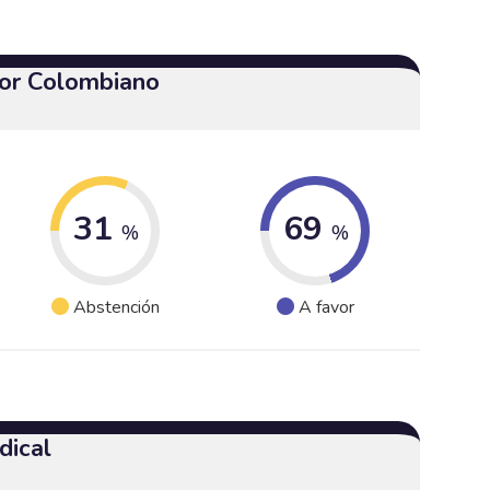
or Colombiano
31
69
%
%
Abstención
A favor
dical