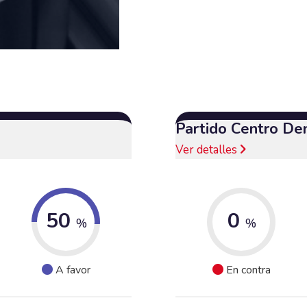
Partido Centro De
Ver detalles
50
0
%
%
A favor
En contra