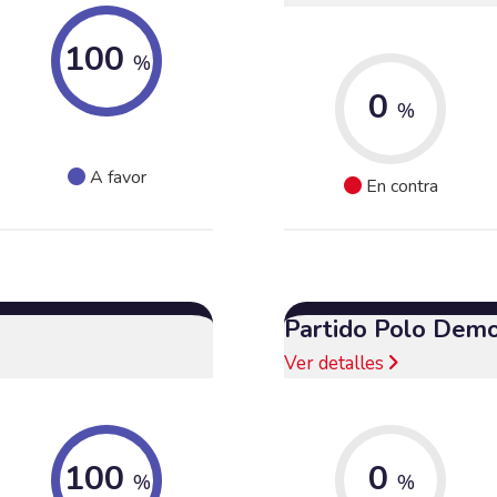
100
%
0
%
A favor
En contra
Partido Polo Demo
Ver detalles
100
0
%
%