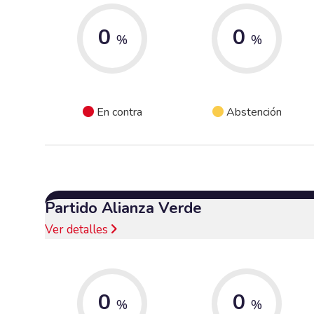
0
0
%
%
En contra
Abstención
Partido Alianza Verde
Ver detalles
0
0
%
%