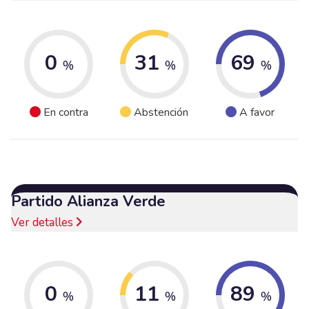
0
31
69
%
%
%
En contra
Abstención
A favor
Partido Alianza Verde
Ver detalles
0
11
89
%
%
%