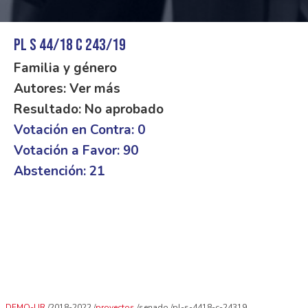
PL S 44/18 C 243/19
Familia y género
Autores: Ver más
Resultado: No aprobado
Votación en Contra: 0
Votación a Favor: 90
Abstención: 21
DEMO-UR
2018-2022
proyectos
senado
pl-s-4418-c-24319