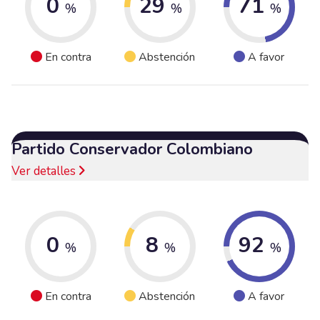
0
29
71
%
%
%
En contra
Abstención
A favor
Partido Conservador Colombiano
Ver detalles
0
8
92
%
%
%
En contra
Abstención
A favor