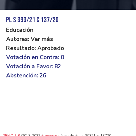
PL S 393/21 C 137/20
Educación
Autores: Ver más
Resultado: Aprobado
Votación en Contra: 0
Votación a Favor: 82
Abstención: 26
DEMO-UR
2018-2022
proyectos
senado
pl-s-39321-c-13720