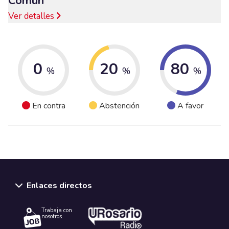
Común
Ver detalles
0
20
80
%
%
%
En contra
Abstención
A favor
Enlaces directos
Trabaja con
nosotros.