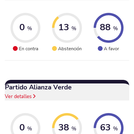
0
13
88
%
%
%
En contra
Abstención
A favor
Partido Alianza Verde
Ver detalles
0
38
63
%
%
%