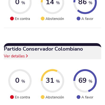
0
14
86
%
%
%
En contra
Abstención
A favor
Partido Conservador Colombiano
Ver detalles
0
31
69
%
%
%
En contra
Abstención
A favor