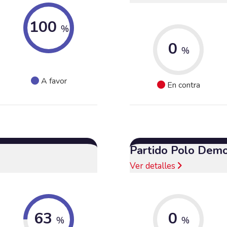
100
%
0
%
A favor
En contra
Partido Polo Demo
Ver detalles
63
0
%
%