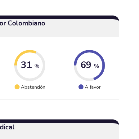
or Colombiano
31
69
%
%
Abstención
A favor
dical