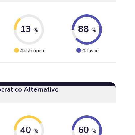
13
88
%
%
Abstención
A favor
cratico Alternativo
40
60
%
%