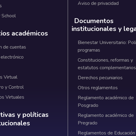
Aviso de privacidad
s
 School
Documentos
institucionales y leg
cios académicos
Bienestar Universitario: Polí
n de cuentas
programas
 electrónico
Constituciones, reformas y
estatutos complementarios
 Virtual
Derechos pecuniarios
ro y Control
Otros reglamentos
os Virtuales
Reglamento académico de
Posgrado
ativas y políticas institucionales
ivas y políticas
Reglamento académico de
itucionales
Pregrado
Reglamentos de Educación