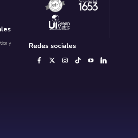
ales
tica y
Redes sociales