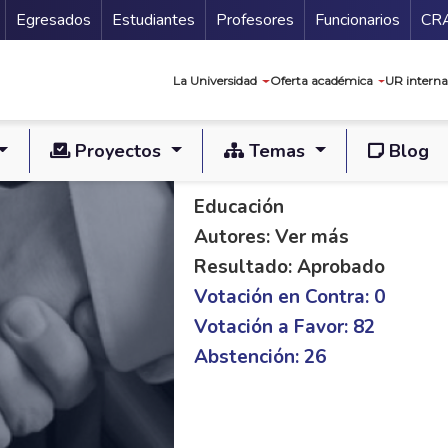
Secundario
Gu
Egresados
Estudiantes
Profesores
Funcionarios
CR
Navegación prin
La Universidad
Oferta académica
UR interna
Proyectos
Temas
Blog
PL S 392/21 C 351/
Educación
Autores: Ver más
Resultado: Aprobado
Votación en Contra: 0
Votación a Favor: 82
Abstención: 26