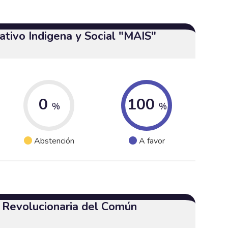
tivo Indigena y Social "MAIS"
0
100
%
%
Abstención
A favor
a Revolucionaria del Común