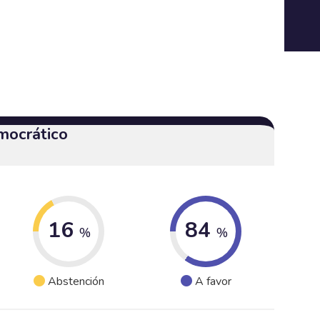
mocrático
16
84
%
%
Abstención
A favor