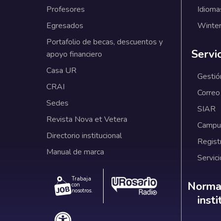
Profesores
Idioma
Egresados
Winter
Portafolio de becas, descuentos y
Servi
apoyo financiero
Casa UR
Gestió
CRAI
Correo
Sedes
SIAR
Revista Nova et Vetera
Campus
Directorio institucional
Regist
Manual de marca
Servici
Trabaja
Norm
Normat
con
nosotros.
inst