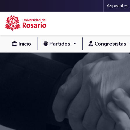
Menu 
Aspirantes
Pasar al contenido principal
Inicio
Partidos
Congresistas