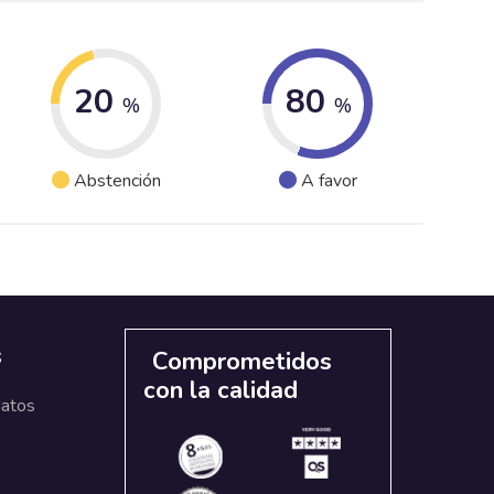
20
80
%
%
Abstención
A favor
s
Comprometidos
con la calidad
datos