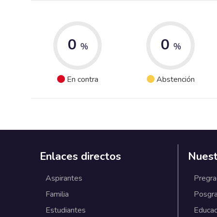
0
0
%
%
En contra
Abstención
Enlaces directos
Nuest
Aspirantes
Pregr
Familia
Posgr
Estudiantes
Educac