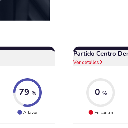
Partido Centro De
Ver detalles
79
0
%
%
A favor
En contra