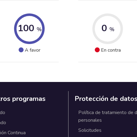
100
0
%
%
A favor
En contra
ros programas
Protección de dato
ado
Política de tratamiento de 
personales
ado
Solicitudes
ión Continua