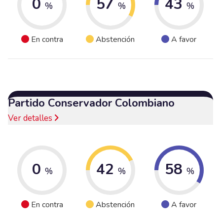
0
57
43
%
%
%
En contra
Abstención
A favor
Partido Conservador Colombiano
Ver detalles
0
42
58
%
%
%
En contra
Abstención
A favor