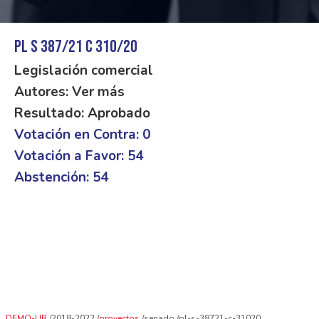
PL S 387/21 C 310/20
Legislación comercial
Autores: Ver más
Resultado: Aprobado
Votación en Contra: 0
Votación a Favor: 54
Abstención: 54
DEMO-UR
2018-2022
proyectos
senado
pl-s-38721-c-31020