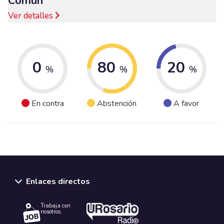
Común
Ver detalles
0
80
20
%
%
%
En contra
Abstención
A favor
Enlaces directos
Trabaja con
nosotros.