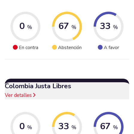
0
67
33
%
%
%
En contra
Abstención
A favor
Colombia Justa Libres
Ver detalles
0
33
67
%
%
%