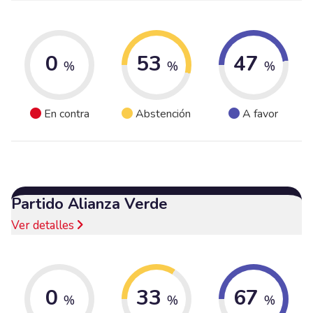
0
53
47
%
%
%
En contra
Abstención
A favor
Partido Alianza Verde
Ver detalles
0
33
67
%
%
%