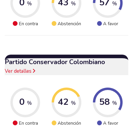
0
43
57
%
%
%
En contra
Abstención
A favor
Partido Conservador Colombiano
Ver detalles
0
42
58
%
%
%
En contra
Abstención
A favor