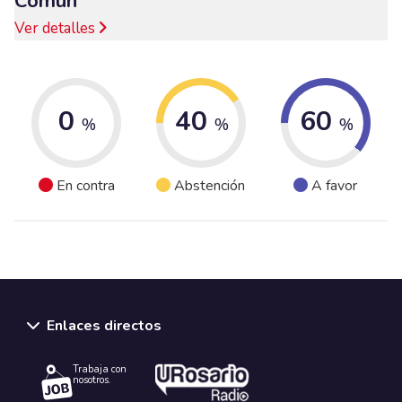
Común
Ver detalles
0
40
60
%
%
%
En contra
Abstención
A favor
Enlaces directos
Trabaja con
nosotros.