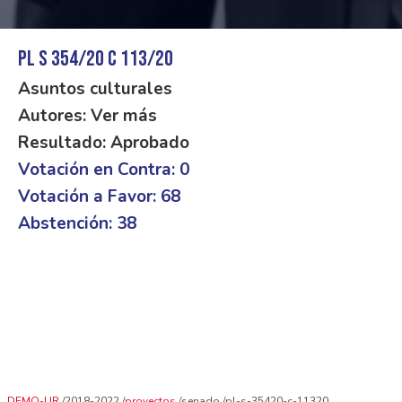
PL S 354/20 C 113/20
Asuntos culturales
Autores: Ver más
Resultado: Aprobado
Votación en Contra: 0
Votación a Favor: 68
Abstención: 38
DEMO-UR
2018-2022
proyectos
senado
pl-s-35420-c-11320