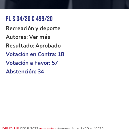
PL S 34/20 C 499/20
Recreación y deporte
Autores: Ver más
Resultado: Aprobado
Votación en Contra: 18
Votación a Favor: 57
Abstención: 34
DEMO-UR
2018-2022
proyectos
senado
pl-s-3420-c-49920