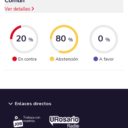
Común
Ver detalles
20
80
0
%
%
%
En contra
Abstención
A favor
Enlaces directos
Trabaja con
nosotros.