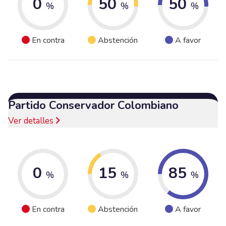
0
50
50
%
%
%
En contra
Abstención
A favor
Partido Conservador Colombiano
Ver detalles
0
15
85
%
%
%
En contra
Abstención
A favor