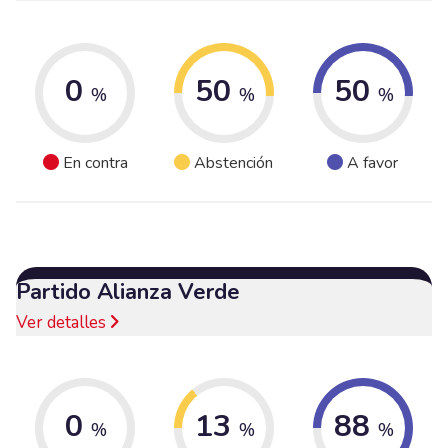
0
50
50
%
%
%
En contra
Abstención
A favor
Partido Alianza Verde
Ver detalles
0
13
88
%
%
%