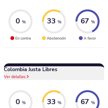
0
33
67
%
%
%
En contra
Abstención
A favor
Colombia Justa Libres
Ver detalles
0
33
67
%
%
%