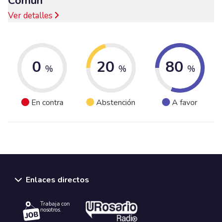
Común
Ver detalles
0
20
80
%
%
%
En contra
Abstención
A favor
Enlaces directos
Trabaja con
nosotros.