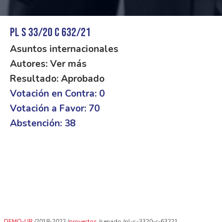
PL S 33/20 C 632/21
Asuntos internacionales
Autores: Ver más
Resultado: Aprobado
Votación en Contra: 0
Votación a Favor: 70
Abstención: 38
DEMO-UR
2018-2022
proyectos
senado
pl-s-3320-c-63221