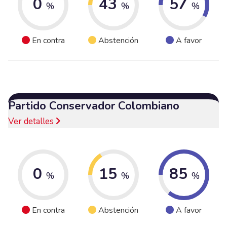
0
43
57
%
%
%
En contra
Abstención
A favor
Partido Conservador Colombiano
Ver detalles
0
15
85
%
%
%
En contra
Abstención
A favor