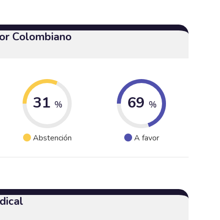
or Colombiano
31
69
%
%
Abstención
A favor
dical