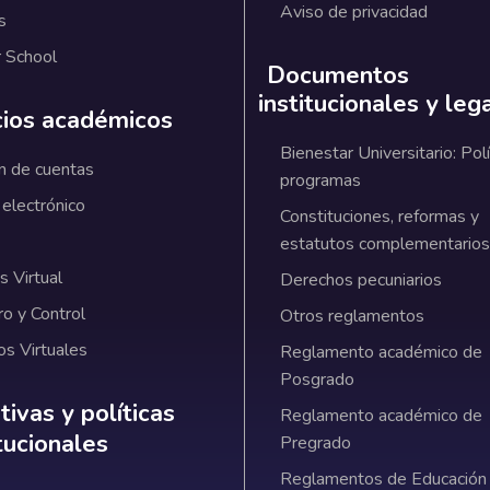
Aviso de privacidad
s
 School
Documentos
institucionales y leg
cios académicos
Bienestar Universitario: Polí
n de cuentas
programas
 electrónico
Constituciones, reformas y
estatutos complementarios
 Virtual
Derechos pecuniarios
ro y Control
Otros reglamentos
os Virtuales
Reglamento académico de
Posgrado
ativas y políticas institucionales
ivas y políticas
Reglamento académico de
itucionales
Pregrado
Reglamentos de Educación