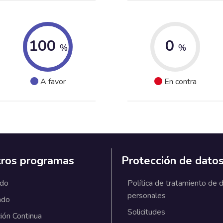
100
0
%
%
A favor
En contra
ros programas
Protección de dato
ado
Política de tratamiento de 
personales
ado
Solicitudes
ión Continua