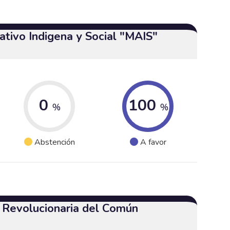
tivo Indigena y Social "MAIS"
0
100
%
%
Abstención
A favor
a Revolucionaria del Común