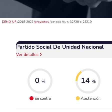
DEMO-UR
2018-2022
proyectos
senado
pl-s-32720-c-25219
Partido Social De Unidad Nacional
Ver detalles
0
14
%
%
En contra
Abstención