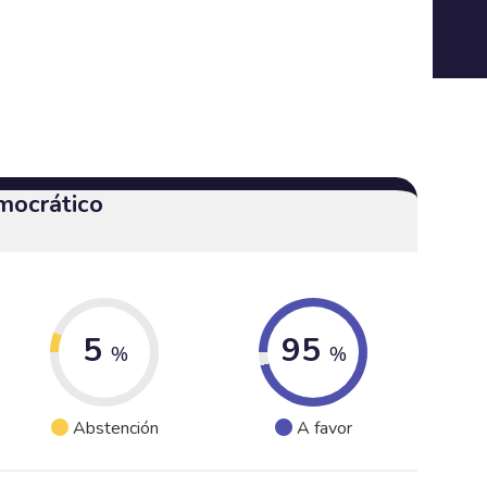
mocrático
5
95
%
%
Abstención
A favor