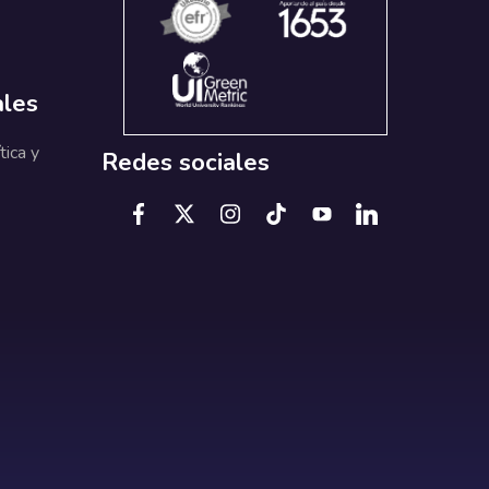
ales
tica y
Redes sociales