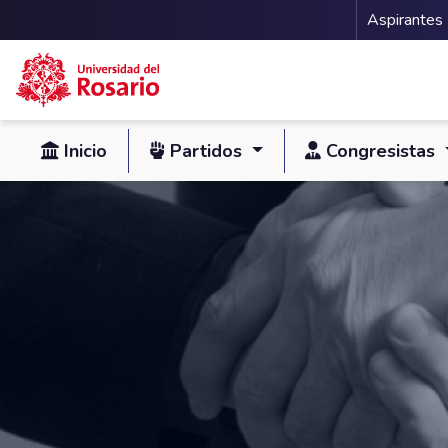
Menu 
Aspirantes
Pasar al contenido principal
Inicio
Partidos
Congresistas