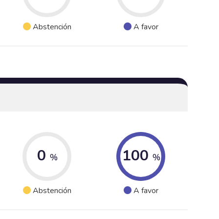
Abstención
A favor
0
100
%
%
Abstención
A favor