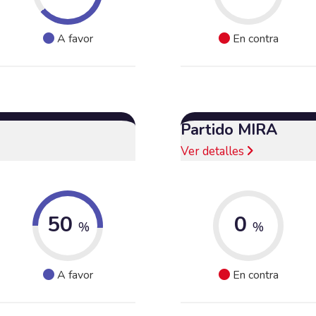
A favor
En contra
Partido MIRA
Ver detalles
50
0
%
%
A favor
En contra