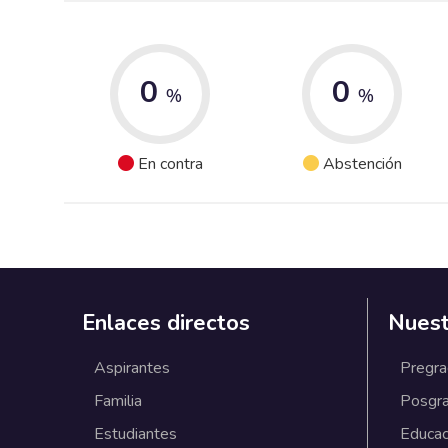
0
0
%
%
En contra
Abstención
Enlaces directos
Nuest
Aspirantes
Pregr
Familia
Posgr
Estudiantes
Educac