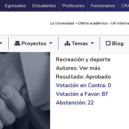
Secundario
Gu
Egresados
Estudiantes
Profesores
Funcionarios
CR
Navegación prin
La Universidad
Oferta académica
UR interna
Proyectos
Temas
Blog
PL S 327/20 C 252/
Recreación y deporte
Autores: Ver más
Resultado: Aprobado
Votación en Contra: 0
Votación a Favor: 87
Abstención: 22