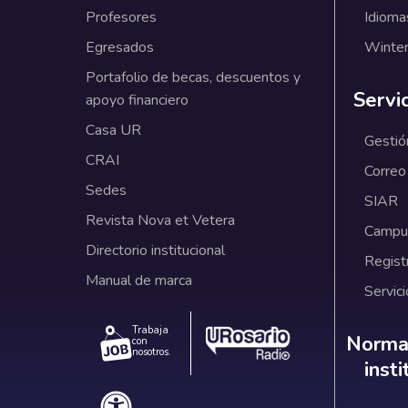
Profesores
Idioma
Egresados
Winter
Portafolio de becas, descuentos y
Servi
apoyo financiero
Casa UR
Gestió
CRAI
Correo
Sedes
SIAR
Revista Nova et Vetera
Campus
Directorio institucional
Regist
Manual de marca
Servici
Trabaja
Norm
Normat
con
nosotros.
inst