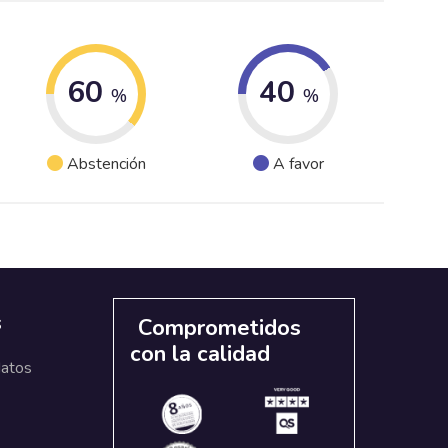
60
40
%
%
Abstención
A favor
s
Comprometidos
con la calidad
datos