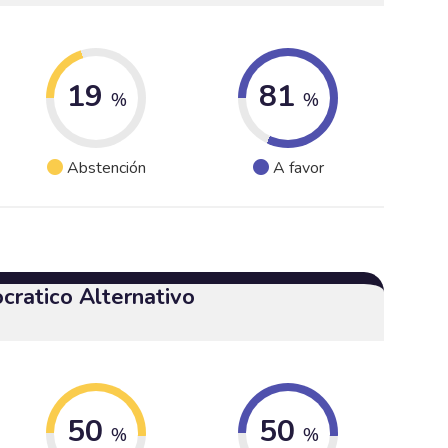
19
81
%
%
Abstención
A favor
cratico Alternativo
50
50
%
%