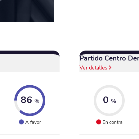
Partido Centro De
Ver detalles
86
0
%
%
A favor
En contra