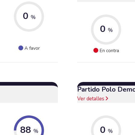
0
%
0
%
A favor
En contra
Partido Polo Demo
Ver detalles
88
0
%
%