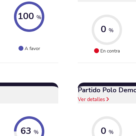
100
%
0
%
A favor
En contra
Partido Polo Demo
Ver detalles
63
0
%
%