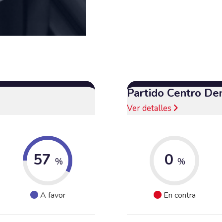
Partido Centro De
Ver detalles
57
0
%
%
A favor
En contra