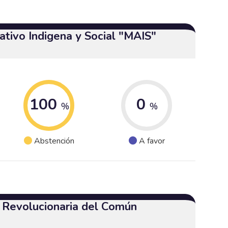
tivo Indigena y Social "MAIS"
100
0
%
%
Abstención
A favor
a Revolucionaria del Común