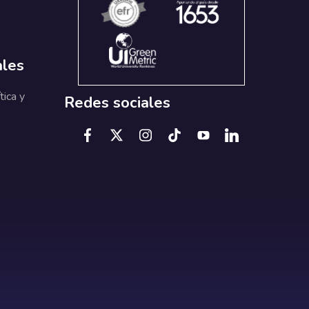
ales
tica y
Redes sociales