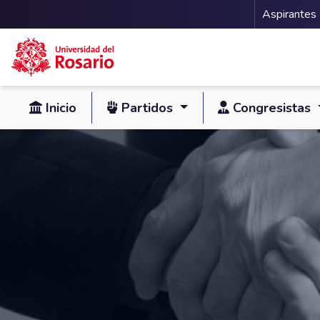
Menu 
Aspirantes
Pasar al contenido principal
Inicio
Partidos
Congresistas