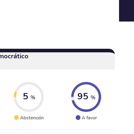
mocrático
5
95
%
%
Abstención
A favor