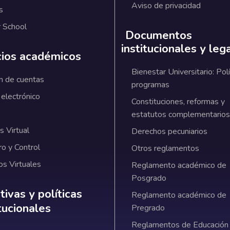
Aviso de privacidad
s
 School
Documentos
institucionales y leg
cios académicos
Bienestar Universitario: Polí
n de cuentas
programas
 electrónico
Constituciones, reformas y
estatutos complementarios
 Virtual
Derechos pecuniarios
ro y Control
Otros reglamentos
os Virtuales
Reglamento académico de
Posgrado
ativas y políticas institucionales
ivas y políticas
Reglamento académico de
itucionales
Pregrado
Reglamentos de Educación