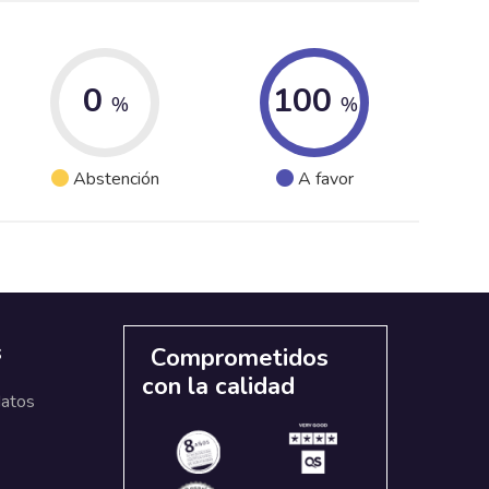
0
100
%
%
Abstención
A favor
s
Comprometidos
con la calidad
datos