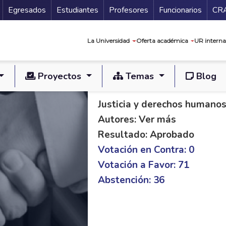
Secundario
Gu
Egresados
Estudiantes
Profesores
Funcionarios
CR
Navegación prin
La Universidad
Oferta académica
UR interna
Proyectos
Temas
Blog
PL S 324/20 C 141/
Justicia y derechos humano
Autores: Ver más
Resultado: Aprobado
Votación en Contra: 0
Votación a Favor: 71
Abstención: 36