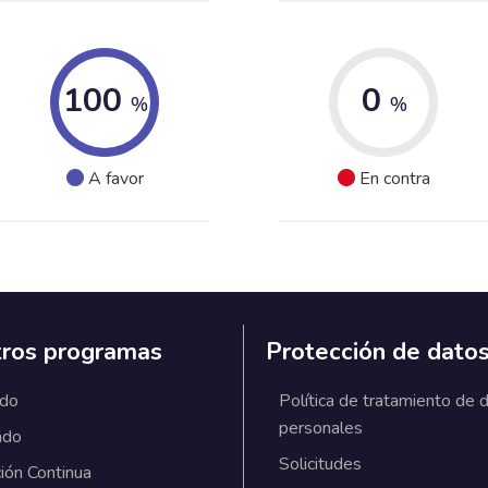
100
0
%
%
A favor
En contra
ros programas
Protección de dato
ado
Política de tratamiento de 
personales
ado
Solicitudes
ión Continua