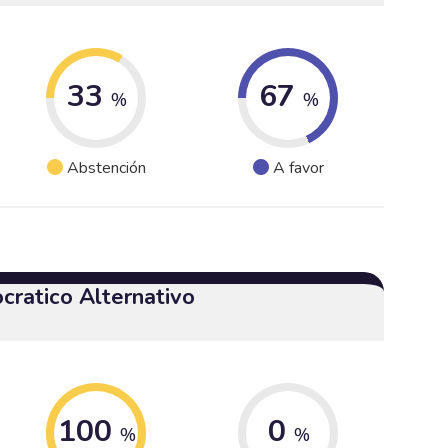
33
67
%
%
Abstención
A favor
cratico Alternativo
100
0
%
%