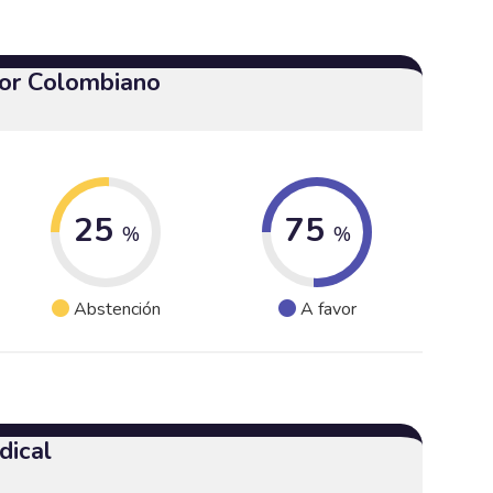
or Colombiano
25
75
%
%
Abstención
A favor
dical