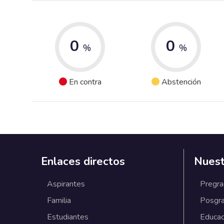
0
0
%
%
En contra
Abstención
Enlaces directos
Nuest
Aspirantes
Pregr
Familia
Posgr
Estudiantes
Educac