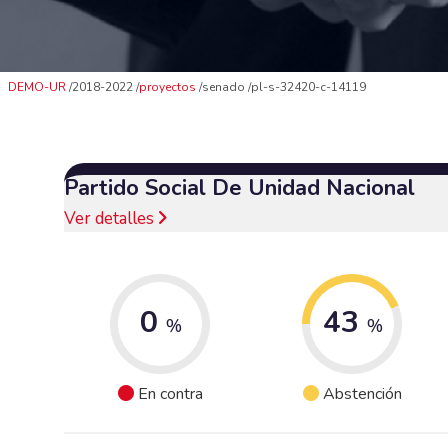
DEMO-UR
2018-2022
proyectos
senado
pl-s-32420-c-14119
Partido Social De Unidad Nacional
Ver detalles
0
43
%
%
En contra
Abstención