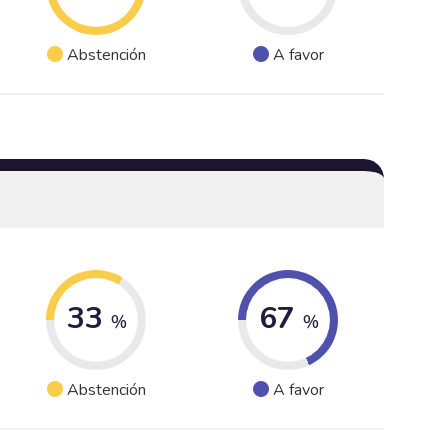
Abstención
A favor
33
67
%
%
Abstención
A favor