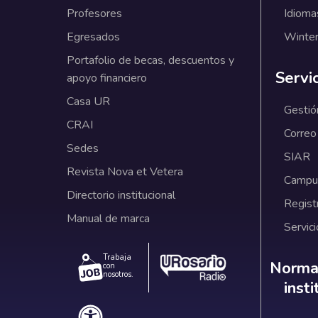
Profesores
Idioma
Egresados
Winter
Portafolio de becas, descuentos y
Servi
apoyo financiero
Casa UR
Gestió
CRAI
Correo
Sedes
SIAR
Revista Nova et Vetera
Campus
Directorio institucional
Regist
Manual de marca
Servici
Trabaja
Norm
Normat
con
nosotros.
inst