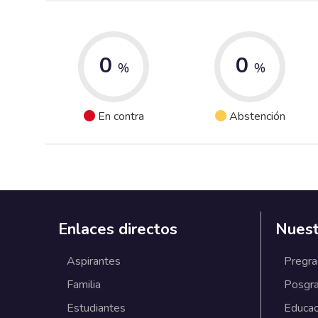
0
0
%
%
En contra
Abstención
Enlaces directos
Nuest
Aspirantes
Pregr
Familia
Posgr
Estudiantes
Educac