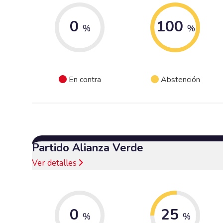
0
100
%
%
En contra
Abstención
Partido Alianza Verde
Ver detalles
0
25
%
%