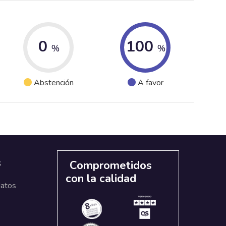
0
100
%
%
Abstención
A favor
s
Comprometidos
con la calidad
datos