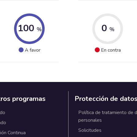
100
0
%
%
A favor
En contra
ros programas
Protección de dato
ado
Política de tratamiento de 
personales
ado
Solicitudes
ión Continua