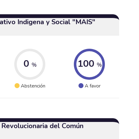
tivo Indigena y Social "MAIS"
0
100
%
%
Abstención
A favor
a Revolucionaria del Común