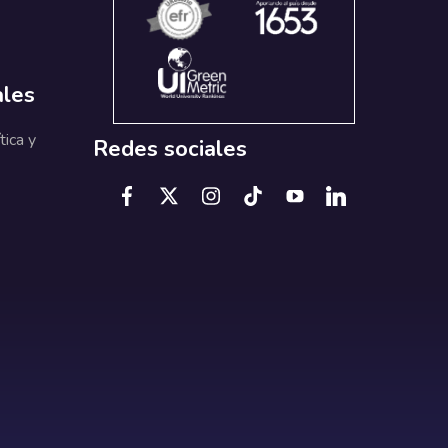
ales
tica y
Redes sociales