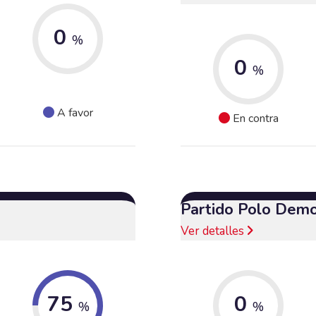
0
%
0
%
A favor
En contra
Partido Polo Demo
Ver detalles
75
0
%
%