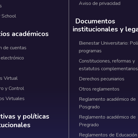
Aviso de privacidad
s
 School
Documentos
institucionales y leg
cios académicos
Bienestar Universitario: Polí
n de cuentas
programas
 electrónico
Constituciones, reformas y
estatutos complementarios
 Virtual
Derechos pecuniarios
ro y Control
Otros reglamentos
os Virtuales
Reglamento académico de
Posgrado
ativas y políticas institucionales
ivas y políticas
Reglamento académico de
itucionales
Pregrado
Reglamentos de Educación