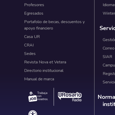
Profesores
Idioma
Egresados
Winter
Portafolio de becas, descuentos y
Servi
apoyo financiero
Casa UR
Gestió
CRAI
Correo
Sedes
SIAR
Revista Nova et Vetera
Campus
Directorio institucional
Regist
Manual de marca
Servici
Trabaja
Norm
Normat
con
nosotros.
inst