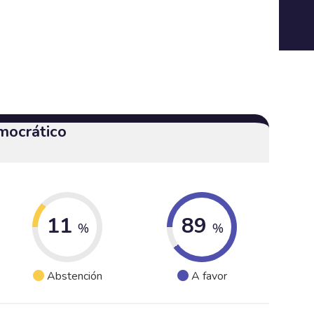
mocrático
11
89
%
%
Abstención
A favor