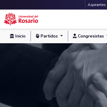
Menu 
Aspirantes
Pasar al contenido principal
Inicio
Partidos
Congresistas