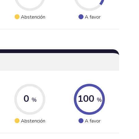
Abstención
A favor
0
100
%
%
Abstención
A favor