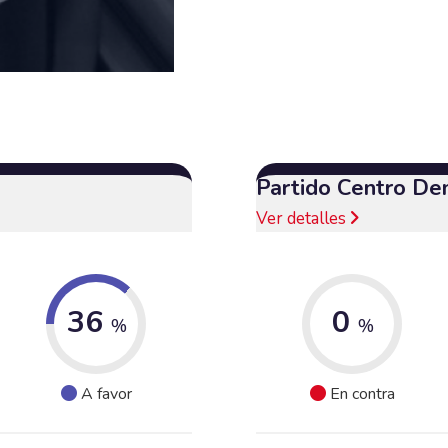
Partido Centro De
Ver detalles
36
0
%
%
A favor
En contra