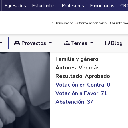
Secundario
Gu
Egresados
Estudiantes
Profesores
Funcionarios
CR
Navegación prin
La Universidad
Oferta académica
UR interna
Proyectos
Temas
Blog
PL S 320/20 S 179/
Familia y género
Autores: Ver más
Resultado: Aprobado
Votación en Contra: 0
Votación a Favor: 71
Abstención: 37