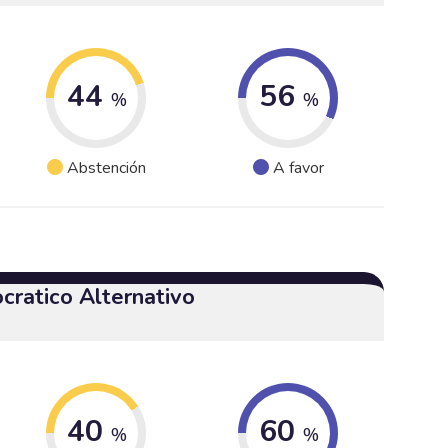
44
56
%
%
Abstención
A favor
cratico Alternativo
40
60
%
%