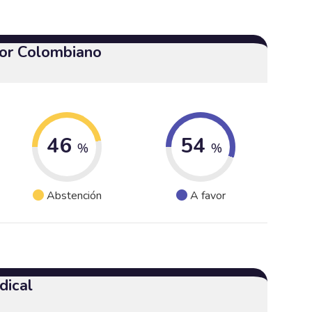
or Colombiano
46
54
%
%
Abstención
A favor
dical