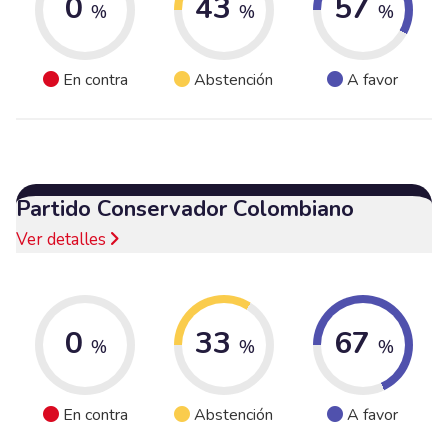
0
43
57
%
%
%
En contra
Abstención
A favor
Partido Conservador Colombiano
Ver detalles
0
33
67
%
%
%
En contra
Abstención
A favor