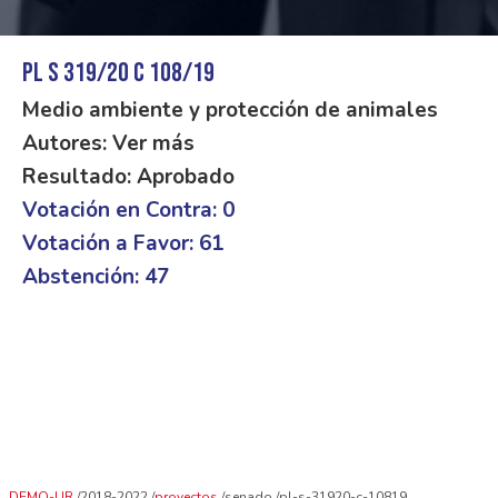
PL S 319/20 C 108/19
Medio ambiente y protección de animales
Autores: Ver más
Resultado: Aprobado
Votación en Contra: 0
Votación a Favor: 61
Abstención: 47
DEMO-UR
2018-2022
proyectos
senado
pl-s-31920-c-10819