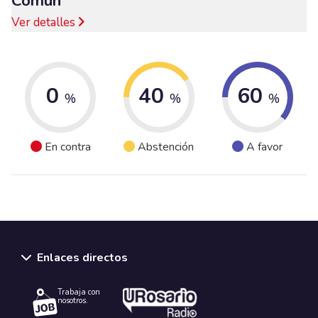
Común
Ver detalles
0
40
60
%
%
%
En contra
Abstención
A favor
Enlaces directos
Trabaja con
nosotros.