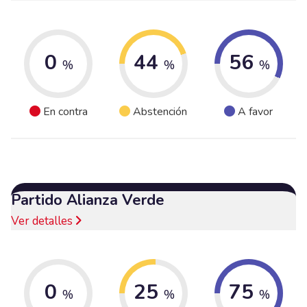
0
44
56
%
%
%
En contra
Abstención
A favor
Partido Alianza Verde
Ver detalles
0
25
75
%
%
%