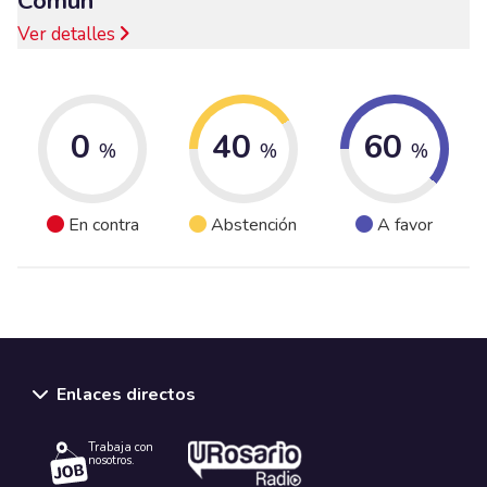
Común
Ver detalles
0
40
60
%
%
%
En contra
Abstención
A favor
Enlaces directos
Trabaja con
nosotros.