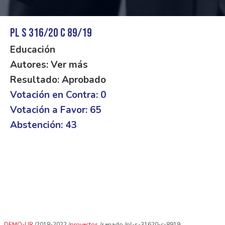
PL S 316/20 C 89/19
Educación
Autores: Ver más
Resultado: Aprobado
Votación en Contra: 0
Votación a Favor: 65
Abstención: 43
DEMO-UR
2018-2022
proyectos
senado
pl-s-31620-c-8919