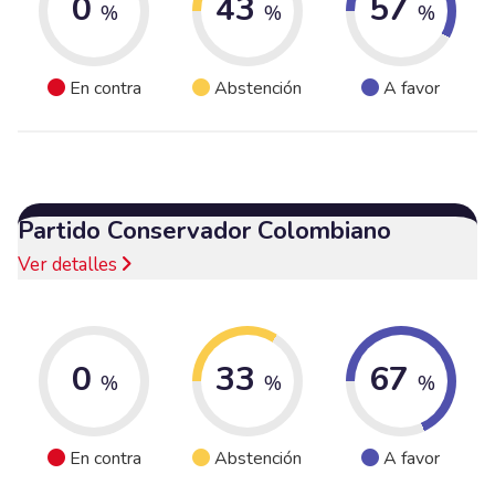
0
43
57
%
%
%
En contra
Abstención
A favor
Partido Conservador Colombiano
Ver detalles
0
33
67
%
%
%
En contra
Abstención
A favor