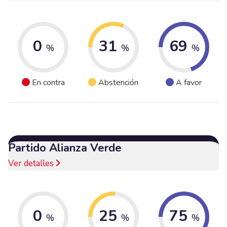
0
31
69
%
%
%
En contra
Abstención
A favor
Partido Alianza Verde
Ver detalles
0
25
75
%
%
%