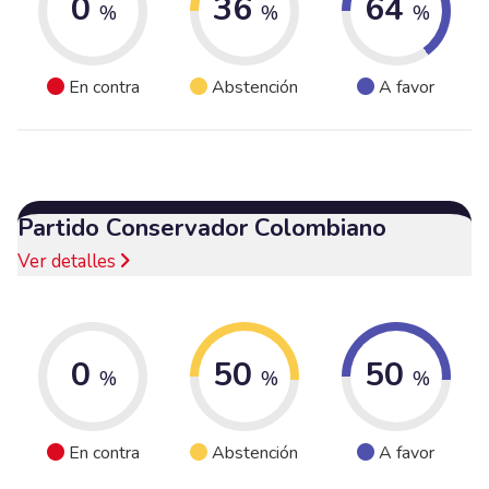
0
36
64
%
%
%
En contra
Abstención
A favor
Partido Conservador Colombiano
Ver detalles
0
50
50
%
%
%
En contra
Abstención
A favor