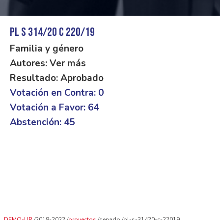
PL S 314/20 C 220/19
Familia y género
Autores: Ver más
Resultado: Aprobado
Votación en Contra: 0
Votación a Favor: 64
Abstención: 45
DEMO-UR
2018-2022
proyectos
senado
pl-s-31420-c-22019