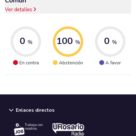
Común
Ver detalles
0
100
0
%
%
%
En contra
Abstención
A favor
Enlaces directos
Trabaja con
nosotros.