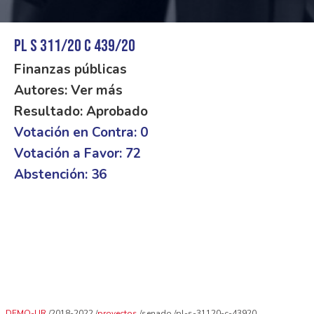
PL S 311/20 C 439/20
Finanzas públicas
Autores: Ver más
Resultado: Aprobado
Votación en Contra: 0
Votación a Favor: 72
Abstención: 36
DEMO-UR
2018-2022
proyectos
senado
pl-s-31120-c-43920