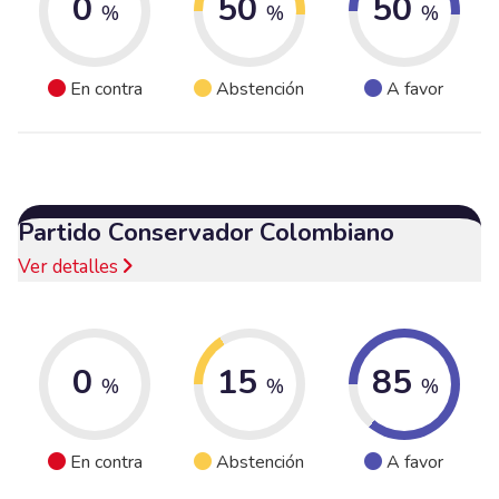
0
50
50
%
%
%
En contra
Abstención
A favor
Partido Conservador Colombiano
Ver detalles
0
15
85
%
%
%
En contra
Abstención
A favor