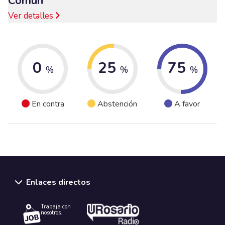
Común
Ver detalles
0
25
75
%
%
%
En contra
Abstención
A favor
Enlaces directos
Trabaja con
nosotros.