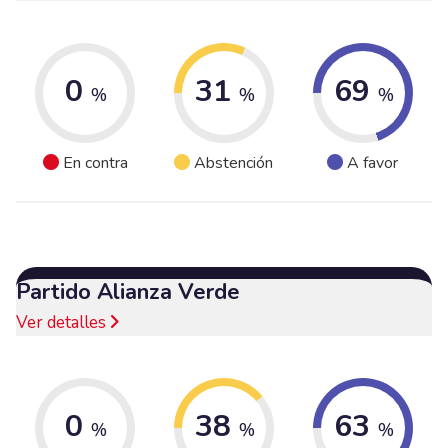
0
31
69
%
%
%
En contra
Abstención
A favor
Partido Alianza Verde
Ver detalles
0
38
63
%
%
%