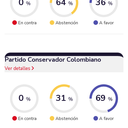
0
64
36
%
%
%
En contra
Abstención
A favor
Partido Conservador Colombiano
Ver detalles
0
31
69
%
%
%
En contra
Abstención
A favor