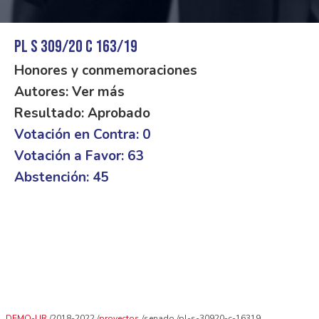
PL S 309/20 C 163/19
Honores y conmemoraciones
Autores: Ver más
Resultado: Aprobado
Votación en Contra: 0
Votación a Favor: 63
Abstención: 45
DEMO-UR
2018-2022
proyectos
senado
pl-s-30920-c-16319