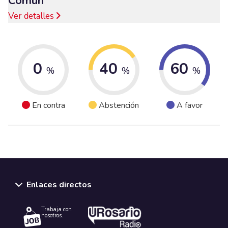
Común
Ver detalles
0
40
60
%
%
%
En contra
Abstención
A favor
Enlaces directos
Trabaja con
nosotros.