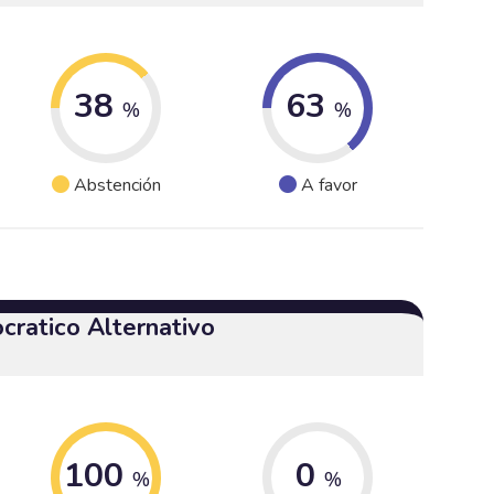
38
63
%
%
Abstención
A favor
cratico Alternativo
100
0
%
%