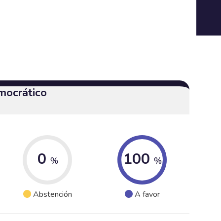
mocrático
0
100
%
%
Abstención
A favor