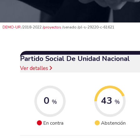
DEMO-UR
2018-2022
proyectos
senado
pl-s-29220-c-61621
Partido Social De Unidad Nacional
Ver detalles
0
43
%
%
En contra
Abstención