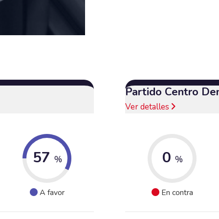
Partido Centro De
Ver detalles
57
0
%
%
A favor
En contra