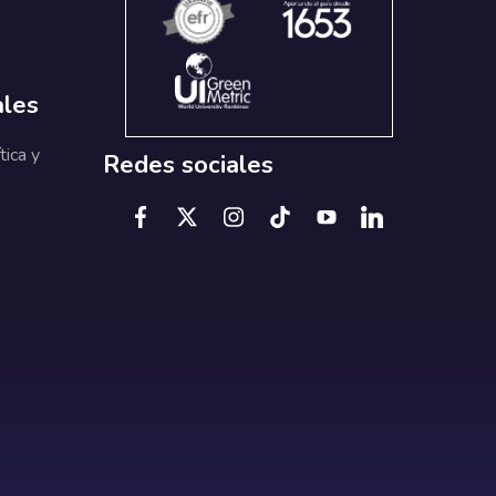
ales
tica y
Redes sociales