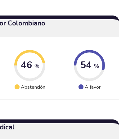
or Colombiano
46
54
%
%
Abstención
A favor
dical