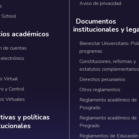
Aviso de privacidad
s
 School
Documentos
institucionales y leg
cios académicos
Bienestar Universitario: Polí
n de cuentas
programas
 electrónico
Constituciones, reformas y
estatutos complementarios
 Virtual
Derechos pecuniarios
ro y Control
Otros reglamentos
os Virtuales
Reglamento académico de
Posgrado
ativas y políticas institucionales
ivas y políticas
Reglamento académico de
itucionales
Pregrado
Reglamentos de Educación