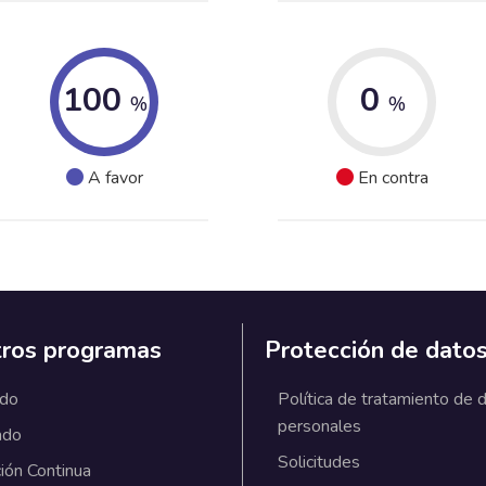
100
0
%
%
A favor
En contra
ros programas
Protección de dato
ado
Política de tratamiento de 
personales
ado
Solicitudes
ión Continua