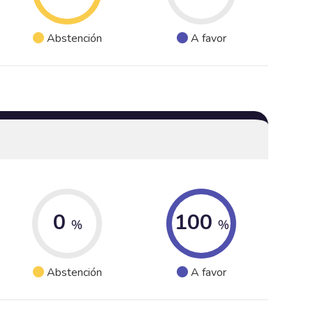
Abstención
A favor
0
100
%
%
Abstención
A favor