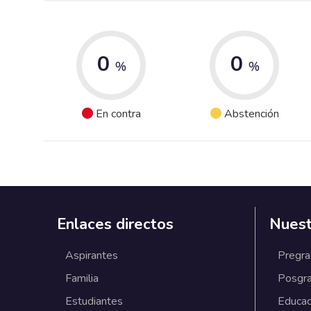
0
0
%
%
En contra
Abstención
Enlaces directos
Nuest
Aspirantes
Pregr
Familia
Posgr
Estudiantes
Educac