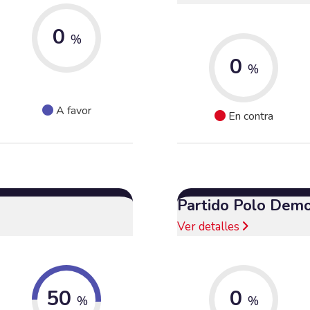
0
%
0
%
A favor
En contra
Partido Polo Demo
Ver detalles
50
0
%
%