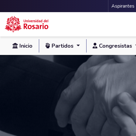
Menu 
Aspirantes
Pasar al contenido principal
Inicio
Partidos
Congresistas