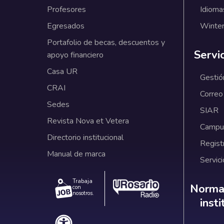
Profesores
Idioma
Egresados
Winter
Portafolio de becas, descuentos y
Servi
apoyo financiero
Casa UR
Gestió
CRAI
Correo
Sedes
SIAR
Revista Nova et Vetera
Campus
Directorio institucional
Regist
Manual de marca
Servici
Trabaja
Norm
Normat
con
nosotros.
inst