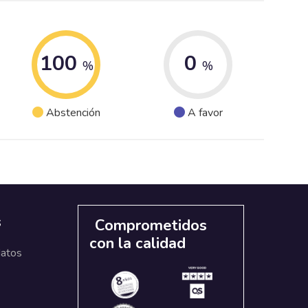
100
0
%
%
Abstención
A favor
s
Comprometidos
con la calidad
datos