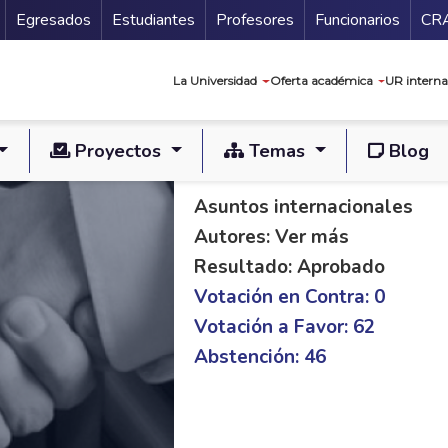
Secundario
Gu
Egresados
Estudiantes
Profesores
Funcionarios
CR
Navegación prin
La Universidad
Oferta académica
UR interna
Proyectos
Temas
Blog
PL S 292/20 C 616/
Asuntos internacionales
Autores: Ver más
Resultado: Aprobado
Votación en Contra: 0
Votación a Favor: 62
Abstención: 46