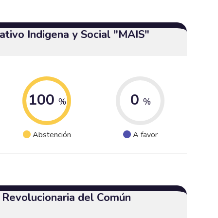
tivo Indigena y Social "MAIS"
100
0
%
%
Abstención
A favor
a Revolucionaria del Común