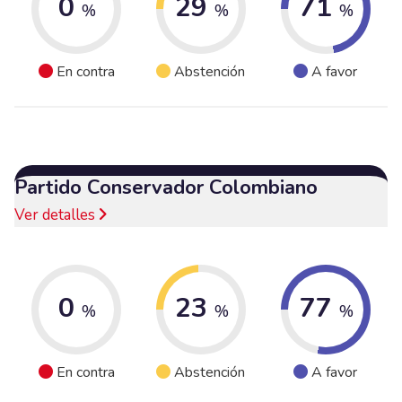
0
29
71
%
%
%
En contra
Abstención
A favor
Partido Conservador Colombiano
Ver detalles
0
23
77
%
%
%
En contra
Abstención
A favor