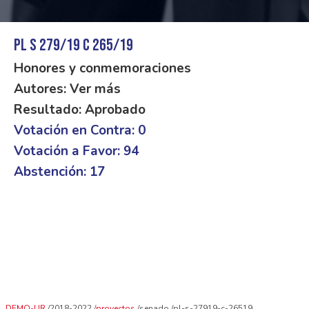
PL S 279/19 C 265/19
Honores y conmemoraciones
Autores: Ver más
Resultado: Aprobado
Votación en Contra: 0
Votación a Favor: 94
Abstención: 17
DEMO-UR
2018-2022
proyectos
senado
pl-s-27919-c-26519