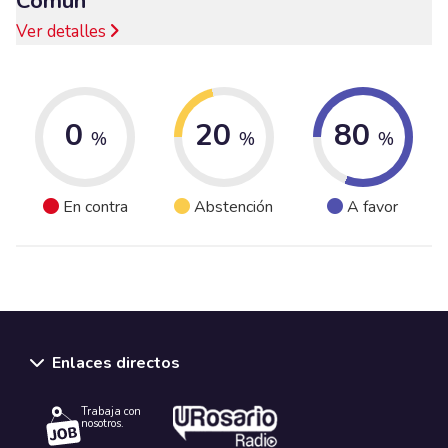
Común
Ver detalles
0
20
80
%
%
%
En contra
Abstención
A favor
Enlaces directos
Trabaja con
nosotros.