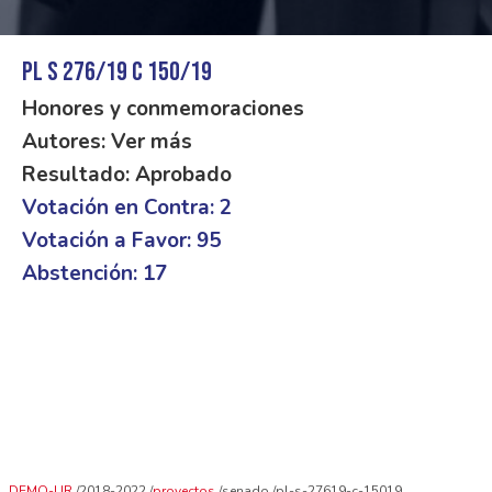
PL S 276/19 C 150/19
Honores y conmemoraciones
Autores: Ver más
Resultado: Aprobado
Votación en Contra: 2
Votación a Favor: 95
Abstención: 17
DEMO-UR
2018-2022
proyectos
senado
pl-s-27619-c-15019