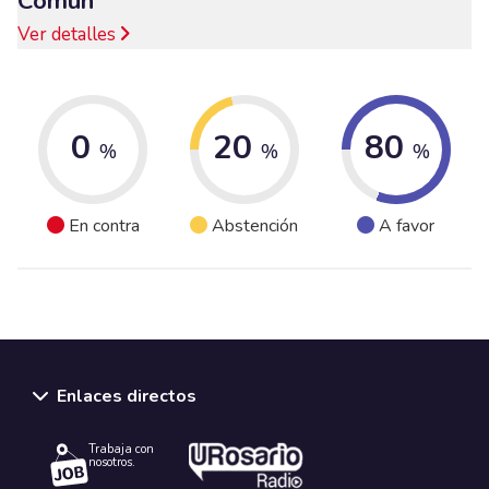
Común
Ver detalles
0
20
80
%
%
%
En contra
Abstención
A favor
Enlaces directos
Trabaja con
nosotros.