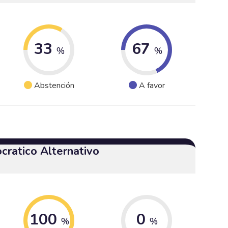
33
67
%
%
Abstención
A favor
cratico Alternativo
100
0
%
%