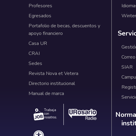
Profesores
Idioma
Egresados
Winter
Portafolio de becas, descuentos y
Servi
apoyo financiero
Casa UR
Gestió
CRAI
Correo
Sedes
SIAR
Revista Nova et Vetera
Campus
Directorio institucional
Regist
Manual de marca
Servici
Trabaja
Norm
Normat
con
nosotros.
inst