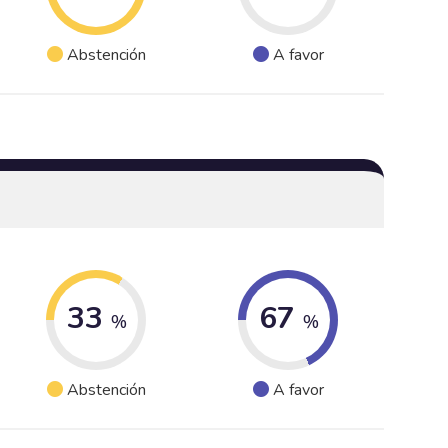
Abstención
A favor
33
67
%
%
Abstención
A favor