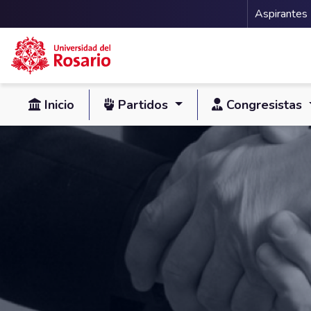
Menu 
Aspirantes
Pasar al contenido principal
Inicio
Partidos
Congresistas