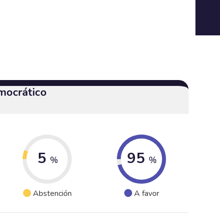
mocrático
5
95
%
%
Abstención
A favor