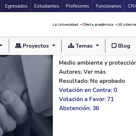
Secundario
Gu
Egresados
Estudiantes
Profesores
Funcionarios
CR
Navegación prin
La Universidad
Oferta académica
UR interna
Proyectos
Temas
Blog
PL S 276/19
Medio ambiente y protecció
Autores: Ver más
Resultado: No aprobado
Votación en Contra: 0
Votación a Favor: 71
Abstención: 36