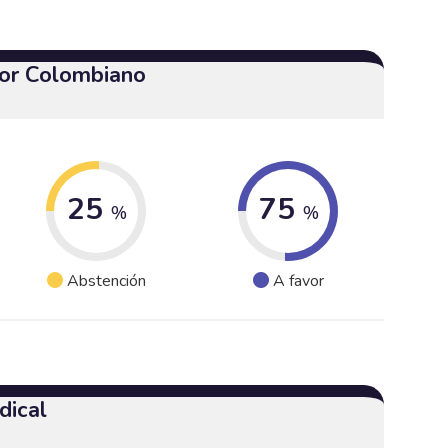
or Colombiano
25
75
%
%
Abstención
A favor
dical