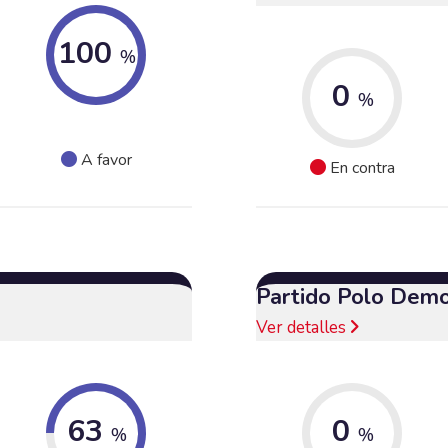
100
%
0
%
A favor
En contra
Partido Polo Demo
Ver detalles
63
0
%
%