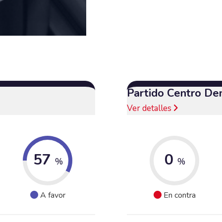
Partido Centro De
Ver detalles
57
0
%
%
A favor
En contra