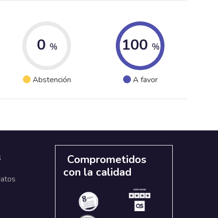
0
100
%
%
Abstención
A favor
s
Comprometidos
con la calidad
datos