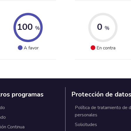
100
0
%
%
A favor
En contra
ros programas
Protección de dato
ado
Política de tratamiento de 
personales
ado
Solicitudes
ión Continua