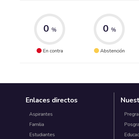
0
0
%
%
En contra
Abstención
Enlaces directos
Nuest
Aspirantes
Pregr
Familia
Posgr
Estudiantes
Educac