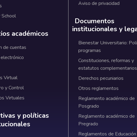
Aviso de privacidad
s
 School
Documentos
institucionales y leg
cios académicos
Bienestar Universitario: Polí
n de cuentas
programas
 electrónico
Constituciones, reformas y
estatutos complementarios
 Virtual
Derechos pecuniarios
ro y Control
Otros reglamentos
os Virtuales
Reglamento académico de
Posgrado
ativas y políticas institucionales
ivas y políticas
Reglamento académico de
itucionales
Pregrado
Reglamentos de Educación