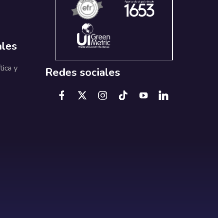
ales
tica y
Redes sociales