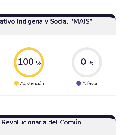
tivo Indigena y Social "MAIS"
100
0
%
%
Abstención
A favor
a Revolucionaria del Común