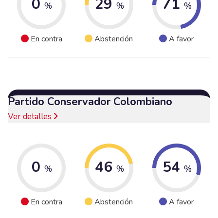
0
29
71
%
%
%
En contra
Abstención
A favor
Partido Conservador Colombiano
Ver detalles
0
46
54
%
%
%
En contra
Abstención
A favor