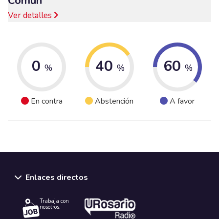
Común
Ver detalles
0
40
60
%
%
%
En contra
Abstención
A favor
Enlaces directos
Trabaja con
nosotros.