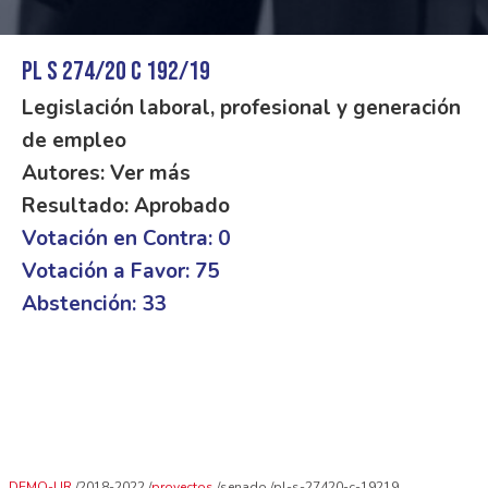
PL S 274/20 C 192/19
Legislación laboral, profesional y generación
de empleo
Autores: Ver más
Resultado: Aprobado
Votación en Contra: 0
Votación a Favor: 75
Abstención: 33
DEMO-UR
2018-2022
proyectos
senado
pl-s-27420-c-19219