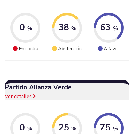
0
38
63
%
%
%
En contra
Abstención
A favor
Partido Alianza Verde
Ver detalles
0
25
75
%
%
%