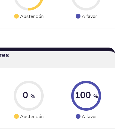
Abstención
A favor
res
0
100
%
%
Abstención
A favor