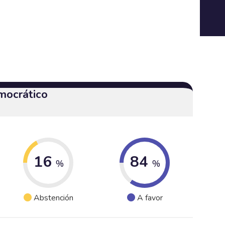
mocrático
16
84
%
%
Abstención
A favor