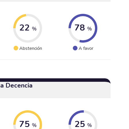
22
78
%
%
Abstención
A favor
 la Decencia
75
25
%
%