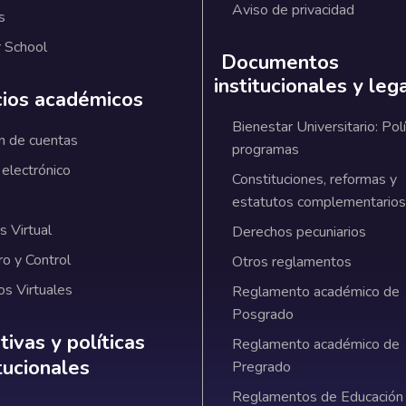
Aviso de privacidad
s
 School
Documentos
institucionales y leg
cios académicos
Bienestar Universitario: Polí
n de cuentas
programas
 electrónico
Constituciones, reformas y
estatutos complementarios
 Virtual
Derechos pecuniarios
ro y Control
Otros reglamentos
os Virtuales
Reglamento académico de
Posgrado
ativas y políticas institucionales
ivas y políticas
Reglamento académico de
itucionales
Pregrado
Reglamentos de Educación