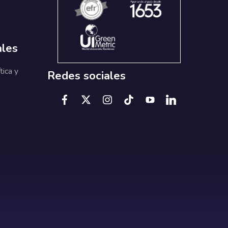
ales
tica y
Redes sociales