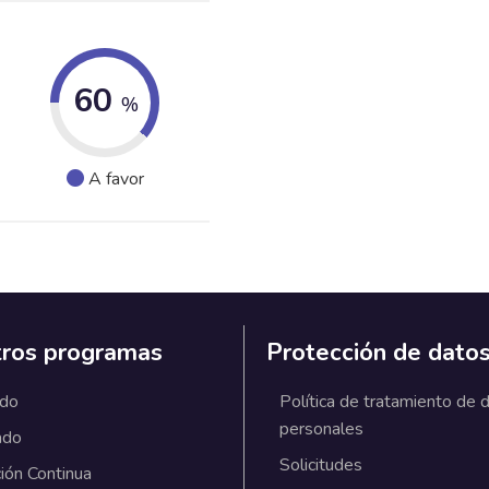
60
%
A favor
ros programas
Protección de dato
ado
Política de tratamiento de 
personales
ado
Solicitudes
ión Continua