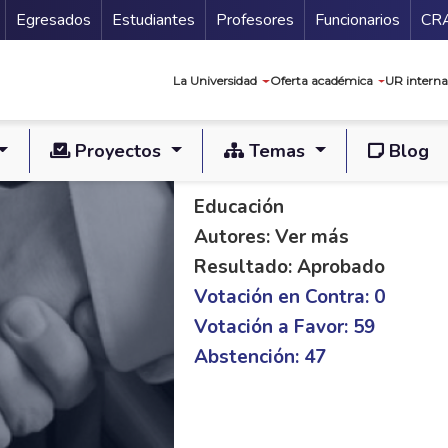
Secundario
Gu
Egresados
Estudiantes
Profesores
Funcionarios
CR
Navegación prin
La Universidad
Oferta académica
UR interna
Proyectos
Temas
Blog
PL S 265/19 C 76/1
Educación
Autores: Ver más
Resultado: Aprobado
Votación en Contra: 0
Votación a Favor: 59
Abstención: 47