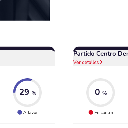
Partido Centro De
Ver detalles
29
0
%
%
A favor
En contra