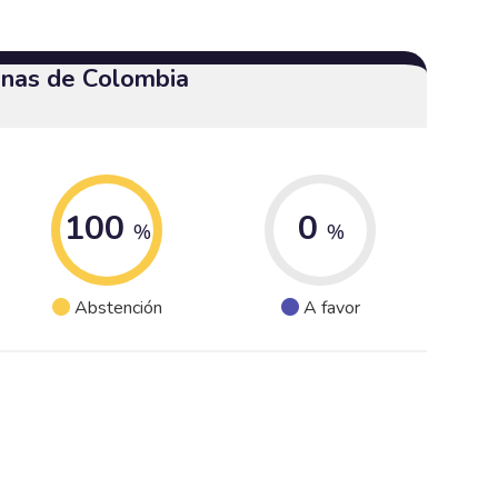
enas de Colombia
100
0
%
%
Abstención
A favor