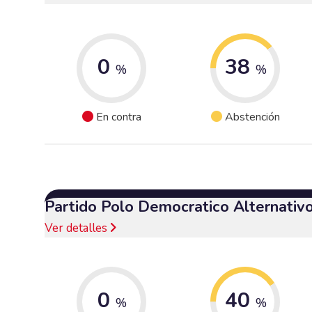
0
38
%
%
En contra
Abstención
Partido Polo Democratico Alternativ
Ver detalles
0
40
%
%