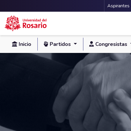
Menu 
Aspirantes
Pasar al contenido principal
Inicio
Partidos
Congresistas