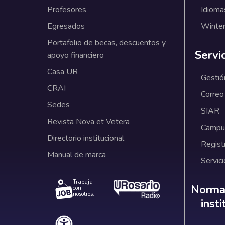
Profesores
Idioma
Egresados
Winter
Portafolio de becas, descuentos y
Servi
apoyo financiero
Casa UR
Gestió
CRAI
Correo
Sedes
SIAR
Revista Nova et Vetera
Campus
Directorio institucional
Regist
Manual de marca
Servici
Trabaja
Norm
Normat
con
nosotros.
inst