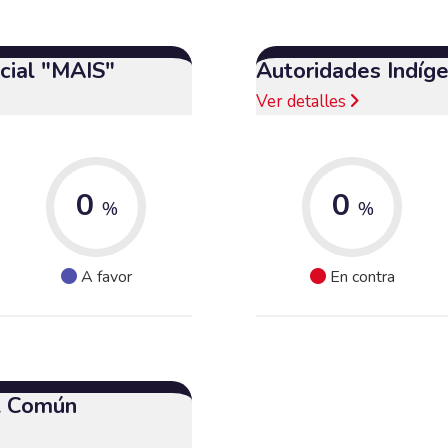
cial "MAIS"
Autoridades Indíg
Ver detalles
0
0
%
%
A favor
En contra
el Común