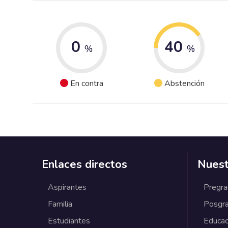
0
40
%
%
En contra
Abstención
Enlaces directos
Nuest
Aspirantes
Pregr
Familia
Posgr
Estudiantes
Educac