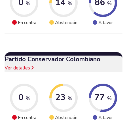
0
14
86
%
%
%
En contra
Abstención
A favor
Partido Conservador Colombiano
Ver detalles
0
23
77
%
%
%
En contra
Abstención
A favor