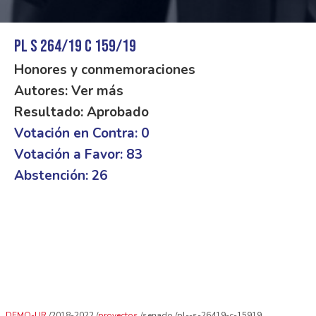
PL S 264/19 C 159/19
Honores y conmemoraciones
Autores: Ver más
Resultado: Aprobado
Votación en Contra: 0
Votación a Favor: 83
Abstención: 26
DEMO-UR
2018-2022
proyectos
senado
pl--s-26419-c-15919