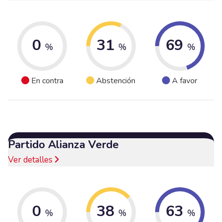
0
31
69
%
%
%
En contra
Abstención
A favor
Partido Alianza Verde
Ver detalles
0
38
63
%
%
%