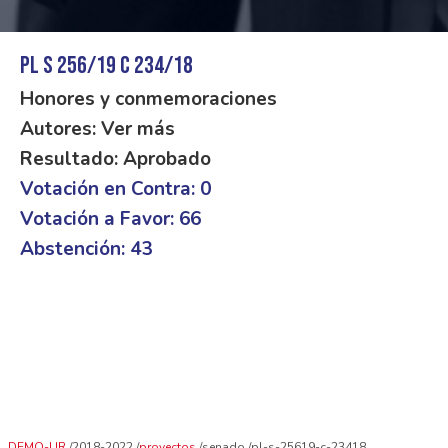
PL S 256/19 C 234/18
Honores y conmemoraciones
Autores: Ver más
Resultado: Aprobado
Votación en Contra: 0
Votación a Favor: 66
Abstención: 43
DEMO-UR
2018-2022
proyectos
senado
pl-s-25619-c-23418