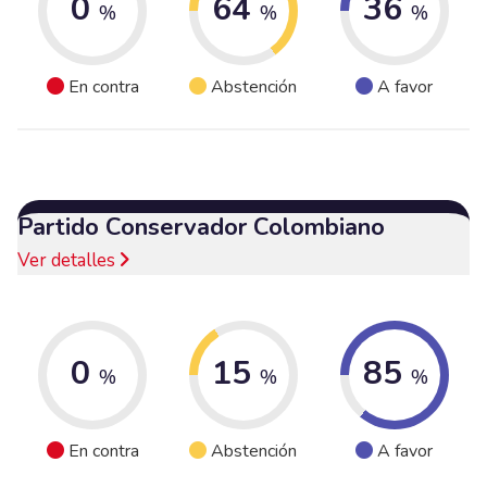
0
64
36
%
%
%
En contra
Abstención
A favor
Partido Conservador Colombiano
Ver detalles
0
15
85
%
%
%
En contra
Abstención
A favor