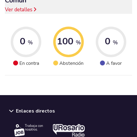
Común
Ver detalles
0
100
0
%
%
%
En contra
Abstención
A favor
Enlaces directos
Trabaja con
nosotros.