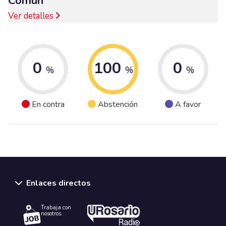
Común
Ver detalles
0
100
0
%
%
%
En contra
Abstención
A favor
Enlaces directos
Trabaja con
nosotros.