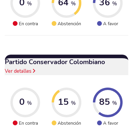
0
64
36
%
%
%
En contra
Abstención
A favor
Partido Conservador Colombiano
Ver detalles
0
15
85
%
%
%
En contra
Abstención
A favor