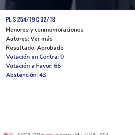
PL S 254/19 C 32/18
Honores y conmemoraciones
Autores: Ver más
Resultado: Aprobado
Votación en Contra: 0
Votación a Favor: 66
Abstención: 43
DEMO-UR
2018-2022
proyectos
senado
pl-s-25419-c-3218