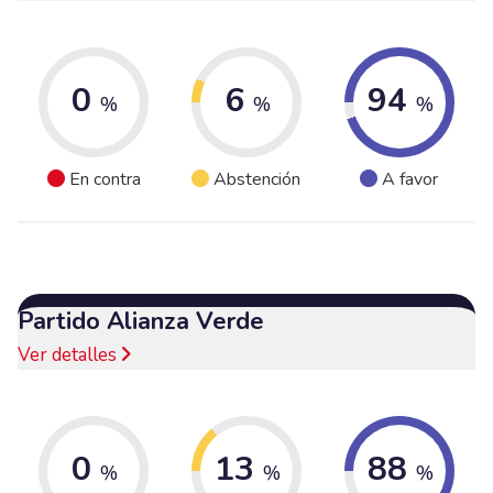
0
6
94
%
%
%
En contra
Abstención
A favor
Partido Alianza Verde
Ver detalles
0
13
88
%
%
%