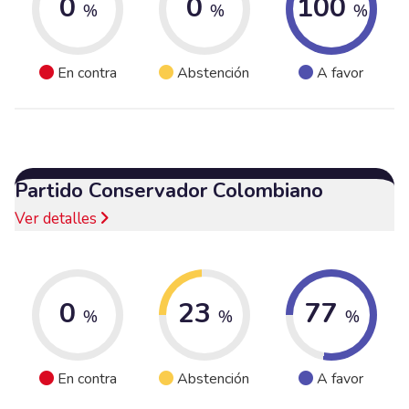
0
0
100
%
%
%
En contra
Abstención
A favor
Partido Conservador Colombiano
Ver detalles
0
23
77
%
%
%
En contra
Abstención
A favor