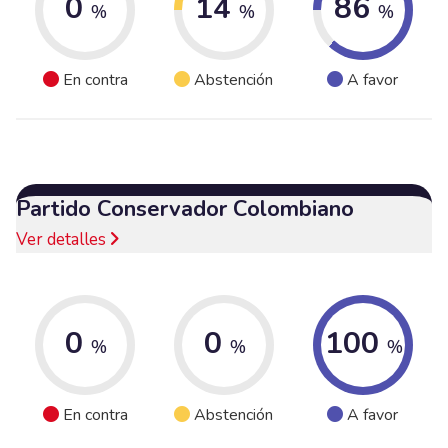
0
14
86
%
%
%
En contra
Abstención
A favor
Partido Conservador Colombiano
Ver detalles
0
0
100
%
%
%
En contra
Abstención
A favor