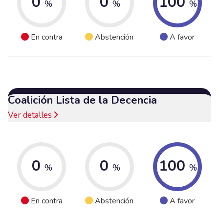
0
0
100
%
%
%
En contra
Abstención
A favor
Coalición Lista de la Decencia
Ver detalles
0
0
100
%
%
%
En contra
Abstención
A favor