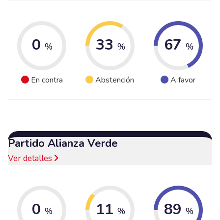
0
33
67
%
%
%
En contra
Abstención
A favor
Partido Alianza Verde
Ver detalles
0
11
89
%
%
%