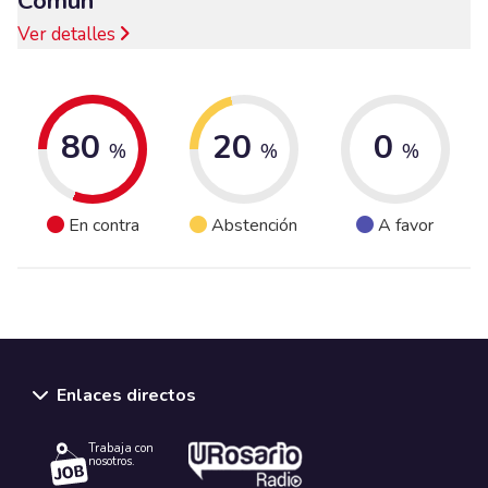
Común
Ver detalles
80
20
0
%
%
%
En contra
Abstención
A favor
Enlaces directos
Trabaja con
nosotros.