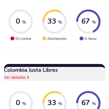
0
33
67
%
%
%
En contra
Abstención
A favor
Colombia Justa Libres
Ver detalles
0
33
67
%
%
%