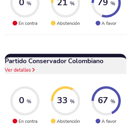
0
21
79
%
%
%
En contra
Abstención
A favor
Partido Conservador Colombiano
Ver detalles
0
33
67
%
%
%
En contra
Abstención
A favor