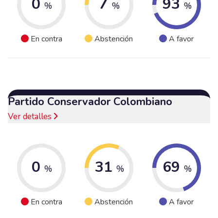
0
7
93
%
%
%
En contra
Abstención
A favor
Partido Conservador Colombiano
Ver detalles
0
31
69
%
%
%
En contra
Abstención
A favor