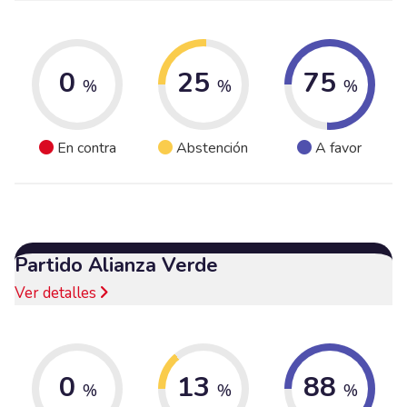
0
25
75
%
%
%
En contra
Abstención
A favor
Partido Alianza Verde
Ver detalles
0
13
88
%
%
%