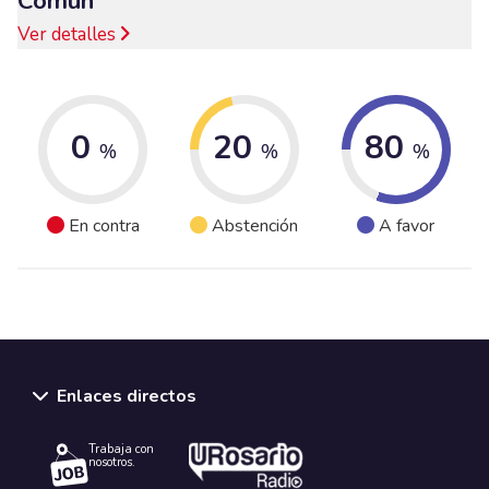
Común
Ver detalles
0
20
80
%
%
%
En contra
Abstención
A favor
Enlaces directos
Trabaja con
nosotros.