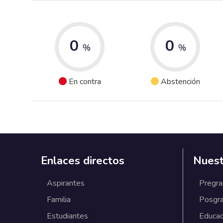
0
0
%
%
En contra
Abstención
Enlaces directos
Nuest
Aspirantes
Pregr
Familia
Posgr
Estudiantes
Educac