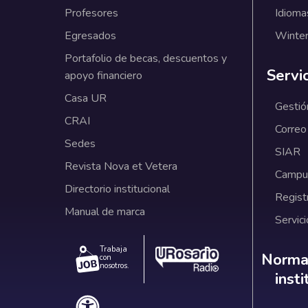
Profesores
Idioma
Egresados
Winter
Portafolio de becas, descuentos y
Servi
apoyo financiero
Casa UR
Gestió
CRAI
Correo
Sedes
SIAR
Revista Nova et Vetera
Campus
Directorio institucional
Regist
Manual de marca
Servici
Trabaja
Norm
Normat
con
nosotros.
inst