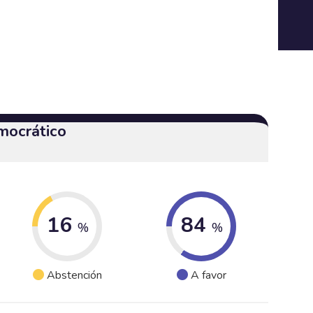
mocrático
16
84
%
%
Abstención
A favor