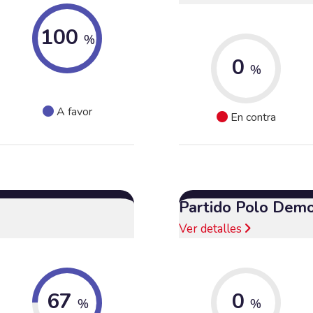
100
%
0
%
A favor
En contra
Partido Polo Demo
Ver detalles
67
0
%
%