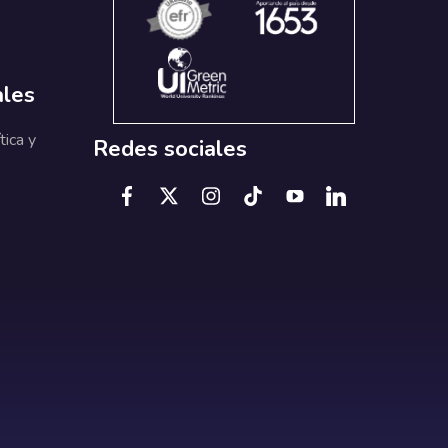
ales
tica y
Redes sociales