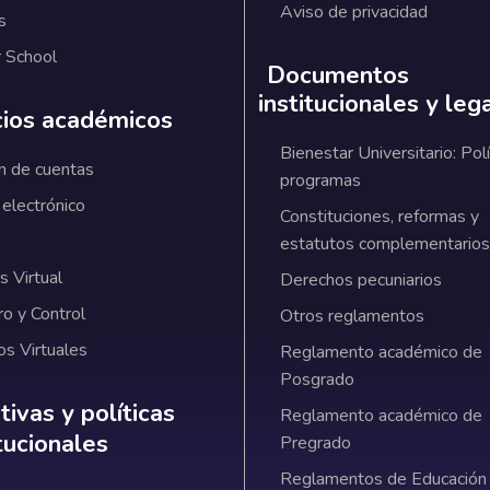
Aviso de privacidad
s
 School
Documentos
institucionales y leg
cios académicos
Bienestar Universitario: Polí
n de cuentas
programas
 electrónico
Constituciones, reformas y
estatutos complementarios
 Virtual
Derechos pecuniarios
ro y Control
Otros reglamentos
os Virtuales
Reglamento académico de
Posgrado
ativas y políticas institucionales
ivas y políticas
Reglamento académico de
itucionales
Pregrado
Reglamentos de Educación