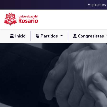
Menu 
Aspirantes
Pasar al contenido principal
Inicio
Partidos
Congresistas