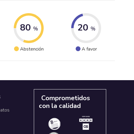
80
20
%
%
Abstención
A favor
s
Comprometidos
con la calidad
datos