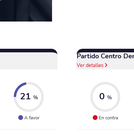
Partido Centro De
Ver detalles
21
0
%
%
A favor
En contra