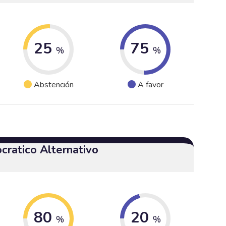
25
75
%
%
Abstención
A favor
cratico Alternativo
80
20
%
%