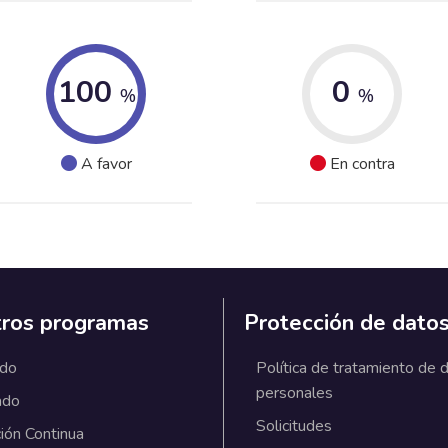
100
0
%
%
A favor
En contra
ros programas
Protección de dato
ado
Política de tratamiento de 
personales
ado
Solicitudes
ión Continua