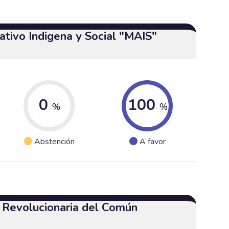
tivo Indigena y Social "MAIS"
0
100
%
%
Abstención
A favor
a Revolucionaria del Común