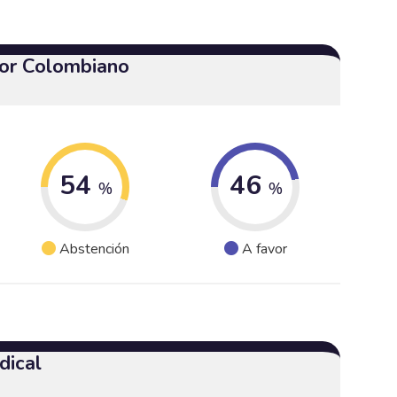
or Colombiano
54
46
%
%
Abstención
A favor
dical