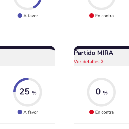
A favor
En contra
Partido MIRA
Ver detalles
25
0
%
%
A favor
En contra