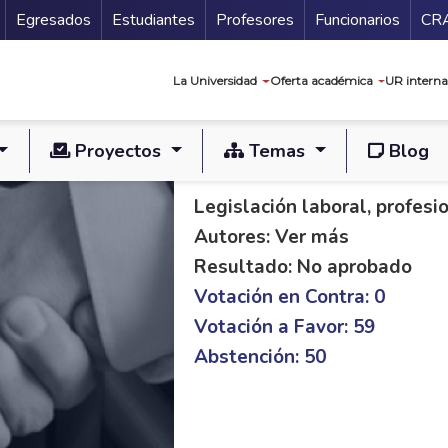
Secundario
Gu
Egresados
Estudiantes
Profesores
Funcionarios
CR
Navegación prin
La Universidad
Oferta académica
UR interna
Proyectos
Temas
Blog
PL S 240/18 C 47/1
Legislación laboral, profes
Autores: Ver más
Resultado: No aprobado
Votación en Contra: 0
Votación a Favor: 59
Abstención: 50