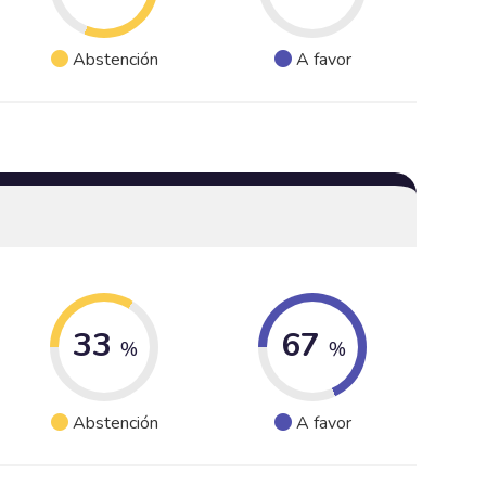
Abstención
A favor
33
67
%
%
Abstención
A favor