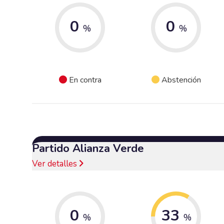
0
0
%
%
En contra
Abstención
Partido Alianza Verde
Ver detalles
0
33
%
%