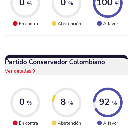
0
0
100
%
%
%
En contra
Abstención
A favor
Partido Conservador Colombiano
Ver detalles
0
8
92
%
%
%
En contra
Abstención
A favor