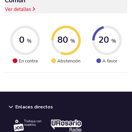
Común
Ver detalles
0
80
20
%
%
%
En contra
Abstención
A favor
Enlaces directos
Trabaja con
nosotros.