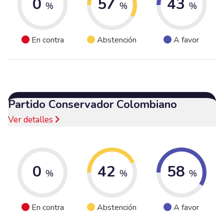
0
57
43
%
%
%
En contra
Abstención
A favor
Partido Conservador Colombiano
Ver detalles
0
42
58
%
%
%
En contra
Abstención
A favor