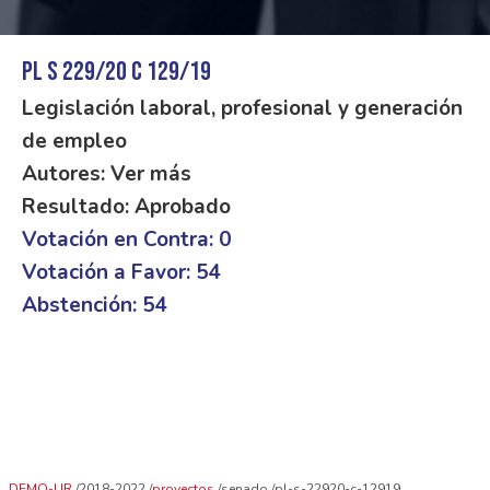
PL S 229/20 C 129/19
Legislación laboral, profesional y generación
de empleo
Autores: Ver más
Resultado: Aprobado
Votación en Contra: 0
Votación a Favor: 54
Abstención: 54
DEMO-UR
2018-2022
proyectos
senado
pl-s-22920-c-12919