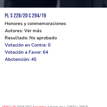
PL S 228/20 C 294/19
Honores y conmemoraciones
Autores: Ver más
Resultado: No aprobado
Votación en Contra: 0
Votación a Favor: 64
Abstención: 45
DEMO-UR
2018-2022
proyectos
senado
pl-s-22820-c-29419