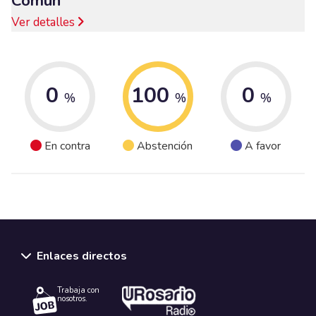
Común
Ver detalles
0
100
0
%
%
%
En contra
Abstención
A favor
Enlaces directos
Trabaja con
nosotros.