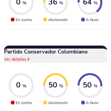
0
36
64
%
%
%
En contra
Abstención
A favor
Partido Conservador Colombiano
Ver detalles
0
50
50
%
%
%
En contra
Abstención
A favor