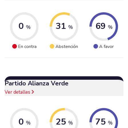
0
31
69
%
%
%
En contra
Abstención
A favor
Partido Alianza Verde
Ver detalles
0
25
75
%
%
%