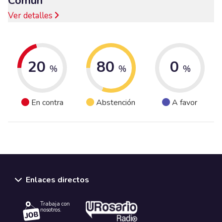
Común
Ver detalles
20
80
0
%
%
%
En contra
Abstención
A favor
Enlaces directos
Trabaja con
nosotros.