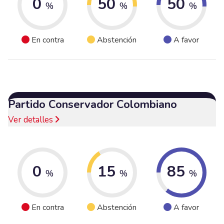
0
50
50
%
%
%
En contra
Abstención
A favor
Partido Conservador Colombiano
Ver detalles
0
15
85
%
%
%
En contra
Abstención
A favor