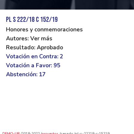
PL S 222/18 C 152/19
Honores y conmemoraciones
Autores: Ver más
Resultado: Aprobado
Votación en Contra: 2
Votación a Favor: 95
Abstención: 17
DEMO-UR
2018-2022
proyectos
senado
pl-s-22218-c-15219