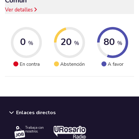
Común
Ver detalles
0
20
80
%
%
%
En contra
Abstención
A favor
Enlaces directos
Trabaja con
nosotros.