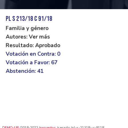
PL S 213/18 C 91/18
Familia y género
Autores: Ver más
Resultado: Aprobado
Votación en Contra: 0
Votación a Favor: 67
Abstención: 41
DEMO-UR
2018-2022
proyectos
senado
pl-s-21318--c-9118