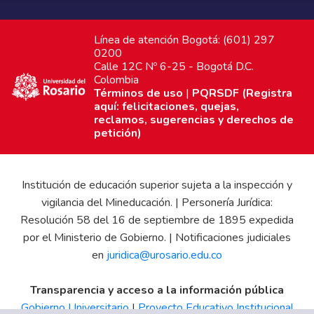
Línea de atención Bogotá: (601) 297
0200
Calle 12C Nº 6-25 - Bogotá D.C.
Colombia
Términos de uso
|
PQRSDF (Registra
aquí: felicitaciones, quejas,
reclamos, sugerencias y derechos de
petición)
Institución de educación superior sujeta a la inspección y
vigilancia del Mineducación. | Personería Jurídica:
Resolución 58 del 16 de septiembre de 1895 expedida
por el Ministerio de Gobierno. | Notificaciones judiciales
en
juridica@urosario.edu.co
Transparencia y acceso a la información pública
Gobierno Universitario
|
Proyecto Educativo Institucional