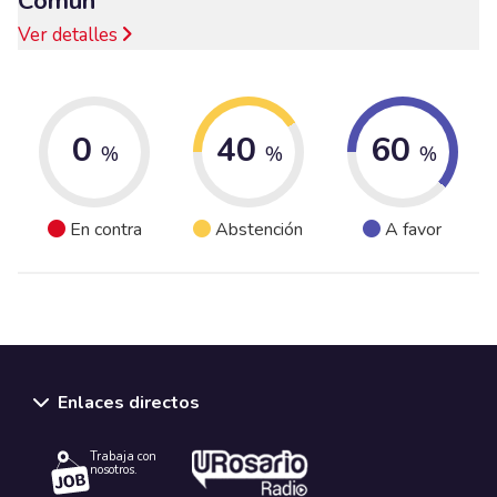
Común
Ver detalles
0
40
60
%
%
%
En contra
Abstención
A favor
Enlaces directos
Trabaja con
nosotros.