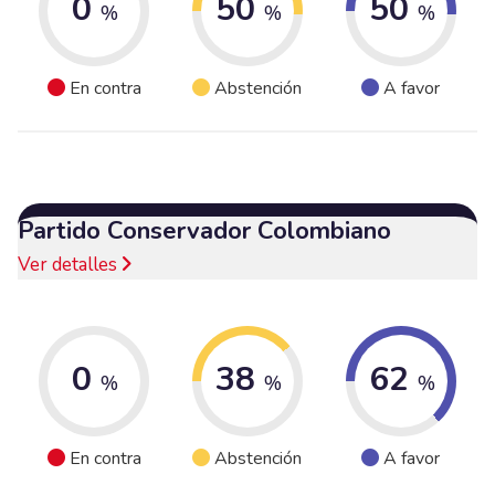
0
50
50
%
%
%
En contra
Abstención
A favor
Partido Conservador Colombiano
Ver detalles
0
38
62
%
%
%
En contra
Abstención
A favor