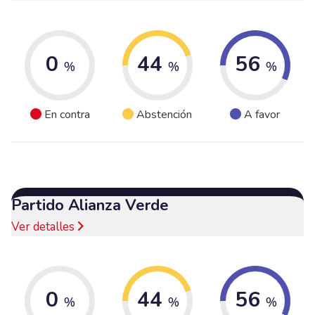
0
44
56
%
%
%
En contra
Abstención
A favor
Partido Alianza Verde
Ver detalles
0
44
56
%
%
%