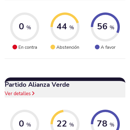
0
44
56
%
%
%
En contra
Abstención
A favor
Partido Alianza Verde
Ver detalles
0
22
78
%
%
%