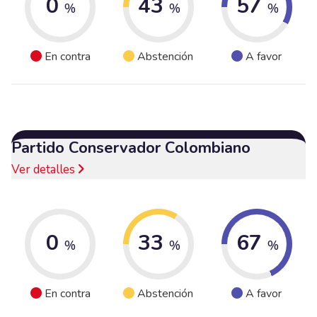
0
43
57
%
%
%
En contra
Abstención
A favor
Partido Conservador Colombiano
Ver detalles
0
33
67
%
%
%
En contra
Abstención
A favor