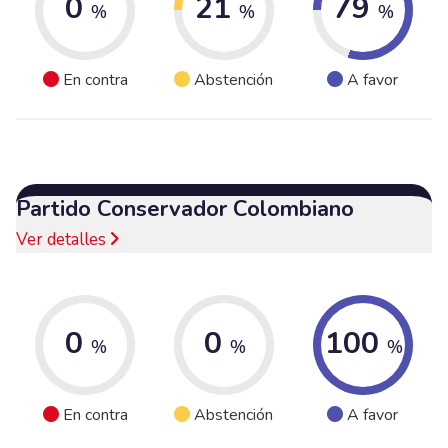
0
21
79
%
%
%
En contra
Abstención
A favor
Partido Conservador Colombiano
Ver detalles
0
0
100
%
%
%
En contra
Abstención
A favor