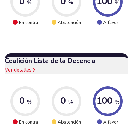
0
0
100
%
%
%
En contra
Abstención
A favor
Coalición Lista de la Decencia
Ver detalles
0
0
100
%
%
%
En contra
Abstención
A favor