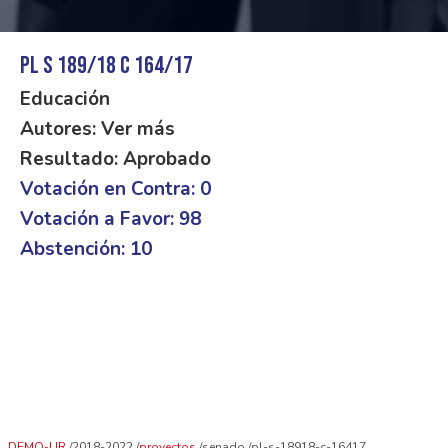
PL S 189/18 C 164/17
Educación
Autores: Ver más
Resultado: Aprobado
Votación en Contra: 0
Votación a Favor: 98
Abstención: 10
DEMO-UR
2018-2022
proyectos
senado
pl-s-18918-c-16417