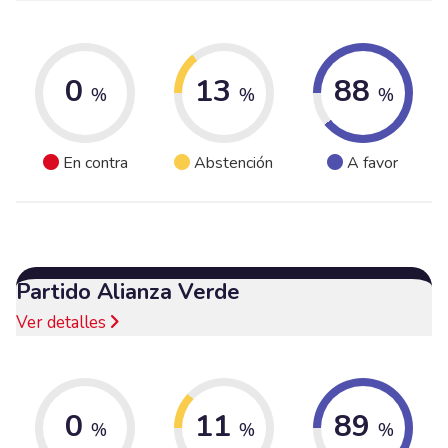
0
13
88
%
%
%
En contra
Abstención
A favor
Partido Alianza Verde
Ver detalles
0
11
89
%
%
%