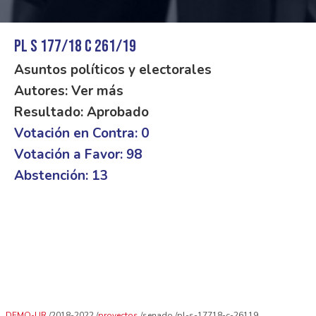
PL S 177/18 C 261/19
Asuntos políticos y electorales
Autores: Ver más
Resultado: Aprobado
Votación en Contra: 0
Votación a Favor: 98
Abstención: 13
DEMO-UR
2018-2022
proyectos
senado
pl-s-17718-c-26119