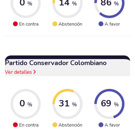
0
14
86
%
%
%
En contra
Abstención
A favor
Partido Conservador Colombiano
Ver detalles
0
31
69
%
%
%
En contra
Abstención
A favor