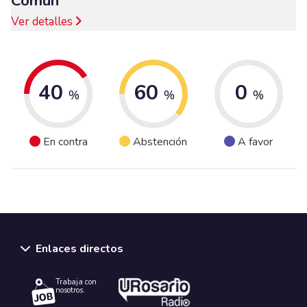
Común
Ver detalles
40
60
0
%
%
%
En contra
Abstención
A favor
Enlaces directos
Trabaja con
nosotros.