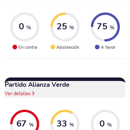
0
25
75
%
%
%
En contra
Abstención
A favor
Partido Alianza Verde
Ver detalles
67
33
0
%
%
%