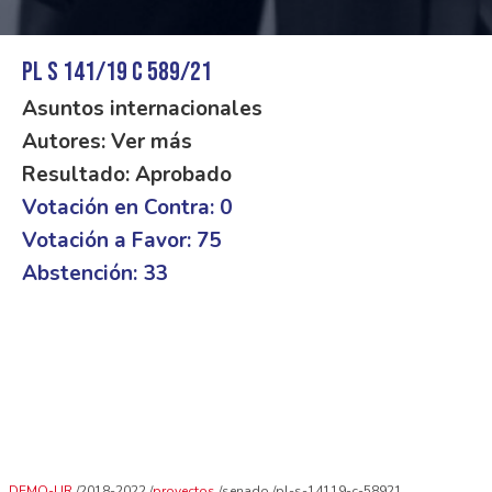
PL S 141/19 C 589/21
Asuntos internacionales
Autores: Ver más
Resultado: Aprobado
Votación en Contra: 0
Votación a Favor: 75
Abstención: 33
DEMO-UR
2018-2022
proyectos
senado
pl-s-14119-c-58921