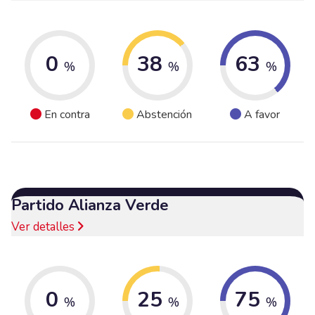
0
38
63
%
%
%
En contra
Abstención
A favor
Partido Alianza Verde
Ver detalles
0
25
75
%
%
%