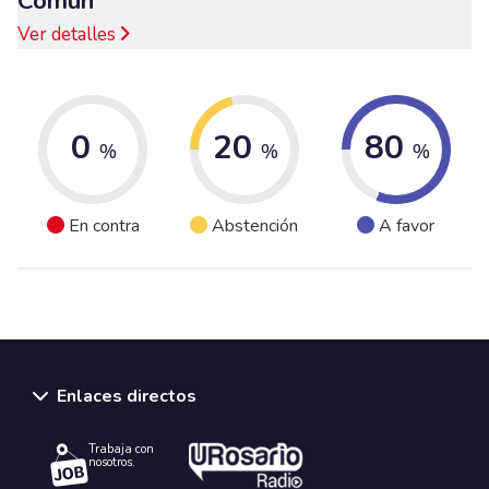
Común
Ver detalles
0
20
80
%
%
%
En contra
Abstención
A favor
Enlaces directos
Trabaja con
nosotros.