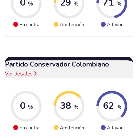
0
29
71
%
%
%
En contra
Abstención
A favor
Partido Conservador Colombiano
Ver detalles
0
38
62
%
%
%
En contra
Abstención
A favor