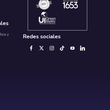
ales
tica y
Redes sociales