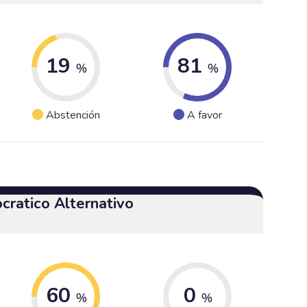
19
81
%
%
Abstención
A favor
cratico Alternativo
60
0
%
%