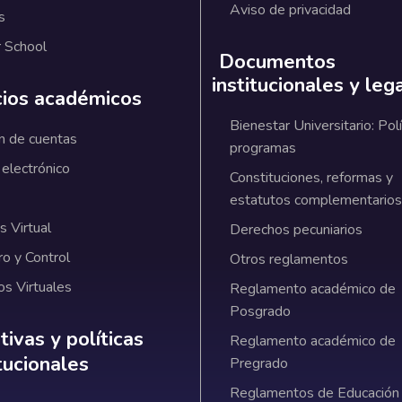
Aviso de privacidad
s
 School
Documentos
institucionales y leg
cios académicos
Bienestar Universitario: Polí
n de cuentas
programas
 electrónico
Constituciones, reformas y
estatutos complementarios
 Virtual
Derechos pecuniarios
ro y Control
Otros reglamentos
os Virtuales
Reglamento académico de
Posgrado
ativas y políticas institucionales
ivas y políticas
Reglamento académico de
itucionales
Pregrado
Reglamentos de Educación