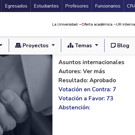
Secundario
Gu
Egresados
Estudiantes
Profesores
Funcionarios
CR
Navegación prin
La Universidad
Oferta académica
UR interna
Proyectos
Temas
Blog
PL S 140/19 C 622/
Asuntos internacionales
Autores: Ver más
Resultado: Aprobado
Votación en Contra: 7
Votación a Favor: 73
Abstención: