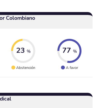
or Colombiano
23
77
%
%
Abstención
A favor
dical