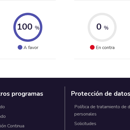
100
0
%
%
A favor
En contra
ros programas
Protección de dato
ado
Política de tratamiento de 
personales
ado
Solicitudes
ión Continua