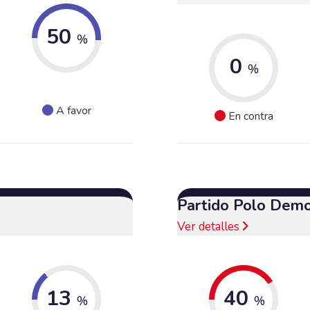
50
%
0
%
A favor
En contra
Partido Polo Demo
Ver detalles
13
40
%
%