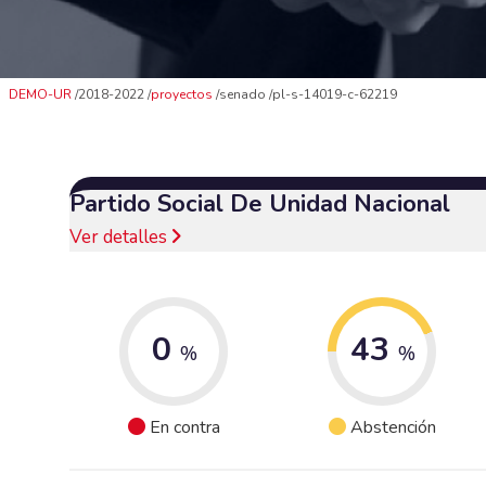
DEMO-UR
2018-2022
proyectos
senado
pl-s-14019-c-62219
Partido Social De Unidad Nacional
Ver detalles
0
43
%
%
En contra
Abstención