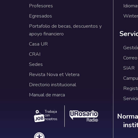
Profesores
Idioma
Egresados
Winter
Portafolio de becas, descuentos y
Servi
apoyo financiero
Casa UR
Gestió
CRAI
Correo
Sedes
SIAR
Revista Nova et Vetera
Campus
Directorio institucional
Regist
Manual de marca
Servici
Trabaja
Norm
Normat
con
nosotros.
inst