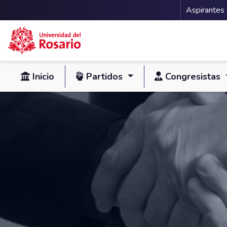
Menu 
Aspirantes
Pasar al contenido principal
Inicio
Partidos
Congresistas