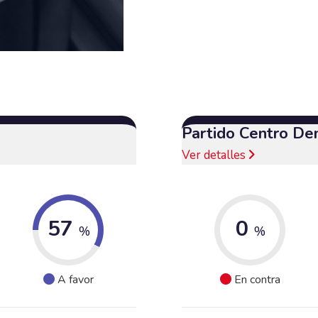
Partido Centro De
Ver detalles
57
0
%
%
A favor
En contra