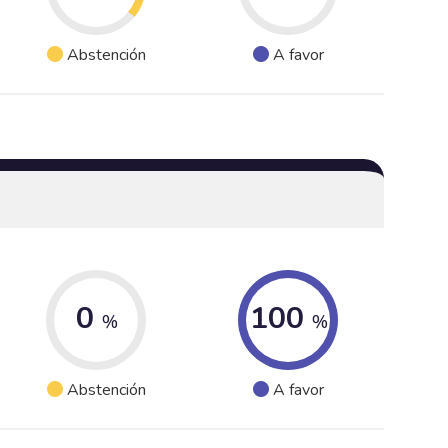
Abstención
A favor
0
100
%
%
Abstención
A favor