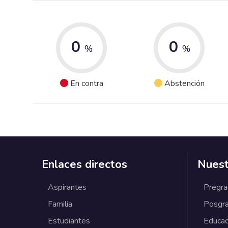
0
0
%
%
En contra
Abstención
Enlaces directos
Nuest
Aspirantes
Pregr
Familia
Posgr
Estudiantes
Educac