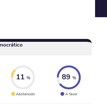
mocrático
11
89
%
%
Abstención
A favor