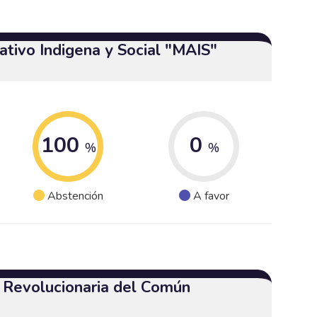
tivo Indigena y Social "MAIS"
100
0
%
%
Abstención
A favor
a Revolucionaria del Común