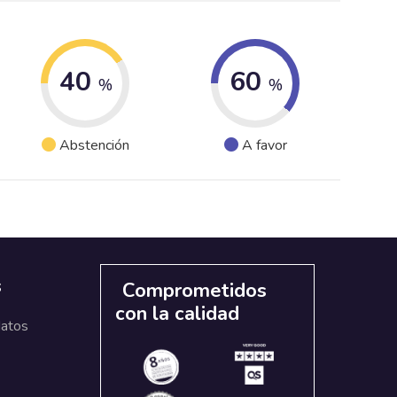
40
60
%
%
Abstención
A favor
s
Comprometidos
con la calidad
datos