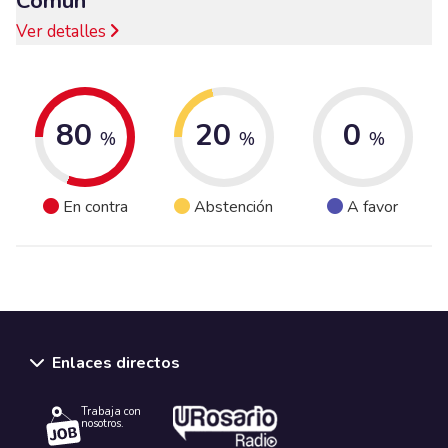
Común
Ver detalles
80
20
0
%
%
%
En contra
Abstención
A favor
Enlaces directos
Trabaja con
nosotros.