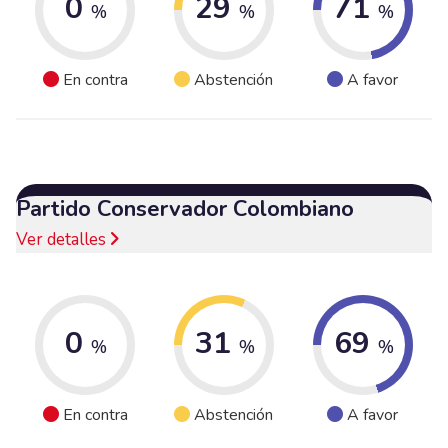
0
29
71
%
%
%
En contra
Abstención
A favor
Partido Conservador Colombiano
Ver detalles
0
31
69
%
%
%
En contra
Abstención
A favor