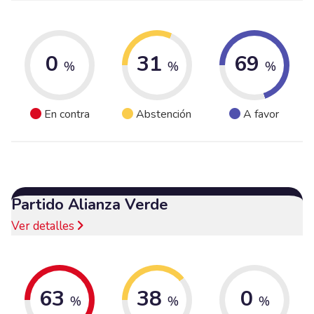
0
31
69
%
%
%
En contra
Abstención
A favor
Partido Alianza Verde
Ver detalles
63
38
0
%
%
%