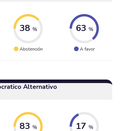
38
63
%
%
Abstención
A favor
cratico Alternativo
83
17
%
%