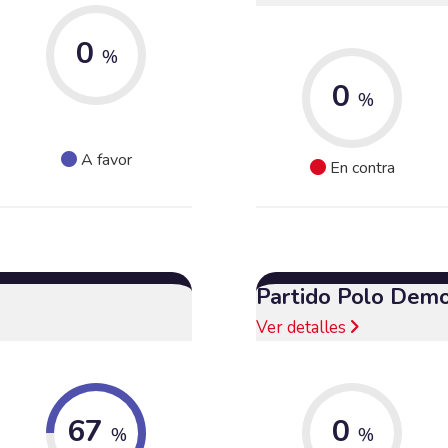
0
%
0
%
A favor
En contra
Partido Polo Demo
Ver detalles
67
0
%
%