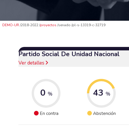
DEMO-UR
2018-2022
proyectos
senado
pl-s-13319-c-32719
Partido Social De Unidad Nacional
Ver detalles
0
43
%
%
En contra
Abstención