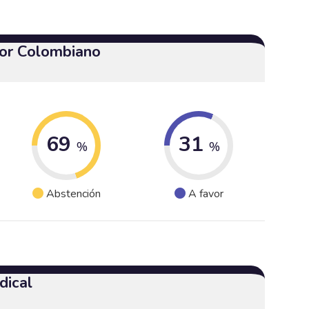
or Colombiano
69
31
%
%
Abstención
A favor
dical