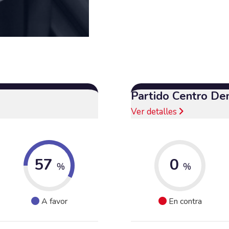
Partido Centro De
Ver detalles
57
0
%
%
A favor
En contra