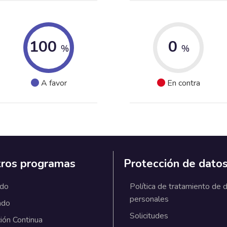
100
0
%
%
A favor
En contra
ros programas
Protección de dato
ado
Política de tratamiento de 
personales
ado
Solicitudes
ión Continua