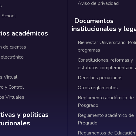
Aviso de privacidad
s
 School
Documentos
institucionales y leg
cios académicos
Bienestar Universitario: Polí
n de cuentas
programas
 electrónico
Constituciones, reformas y
estatutos complementarios
 Virtual
Derechos pecuniarios
ro y Control
Otros reglamentos
os Virtuales
Reglamento académico de
Posgrado
ativas y políticas institucionales
ivas y políticas
Reglamento académico de
itucionales
Pregrado
Reglamentos de Educación