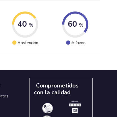
40
60
%
%
Abstención
A favor
s
Comprometidos
con la calidad
datos