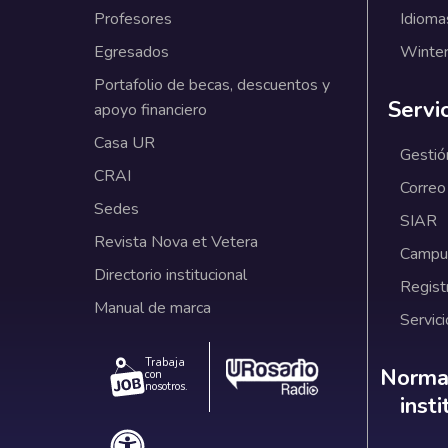
Profesores
Idioma
Egresados
Winter
Portafolio de becas, descuentos y
Servi
apoyo financiero
Casa UR
Gestió
CRAI
Correo
Sedes
SIAR
Revista Nova et Vetera
Campus
Directorio institucional
Regist
Manual de marca
Servici
Trabaja
Norm
Normat
con
nosotros.
inst