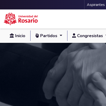
Menu 
Aspirantes
Pasar al contenido principal
Inicio
Partidos
Congresistas