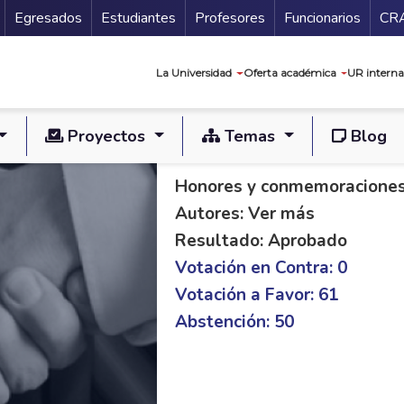
Secundario
Gu
Egresados
Estudiantes
Profesores
Funcionarios
CR
Navegación prin
La Universidad
Oferta académica
UR interna
Proyectos
Temas
Blog
PL S 133/19 C 327/
Honores y conmemoracione
Autores: Ver más
Resultado: Aprobado
Votación en Contra: 0
Votación a Favor: 61
Abstención: 50