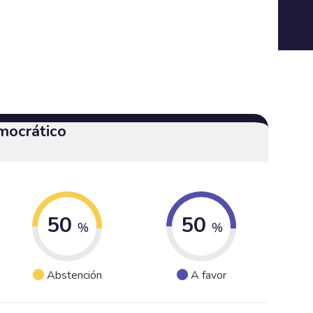
mocrático
50
50
%
%
Abstención
A favor