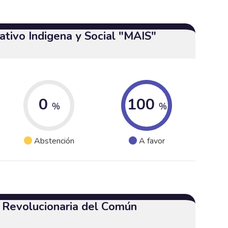
tivo Indigena y Social "MAIS"
0
100
%
%
Abstención
A favor
a Revolucionaria del Común