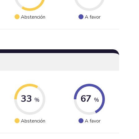
Abstención
A favor
33
67
%
%
Abstención
A favor