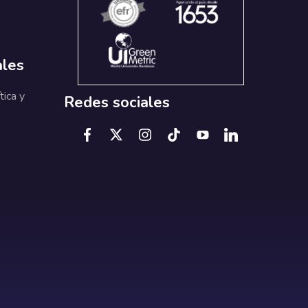
ales
tica y
Redes sociales