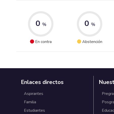
0
0
%
%
En contra
Abstención
Enlaces directos
Nuest
Aspirantes
Pregr
Familia
Posgr
Estudiantes
Educac