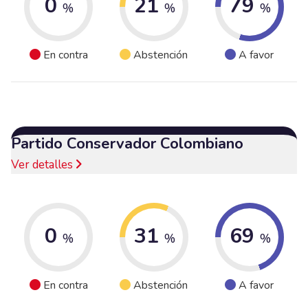
0
21
79
%
%
%
En contra
Abstención
A favor
Partido Conservador Colombiano
Ver detalles
0
31
69
%
%
%
En contra
Abstención
A favor