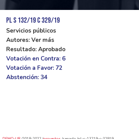
PL S 132/19 C 329/19
Servicios públicos
Autores: Ver más
Resultado: Aprobado
Votación en Contra: 6
Votación a Favor: 72
Abstención: 34
DEMO-UR
2018-2022
proyectos
senado
pl-s-13219-c-32919