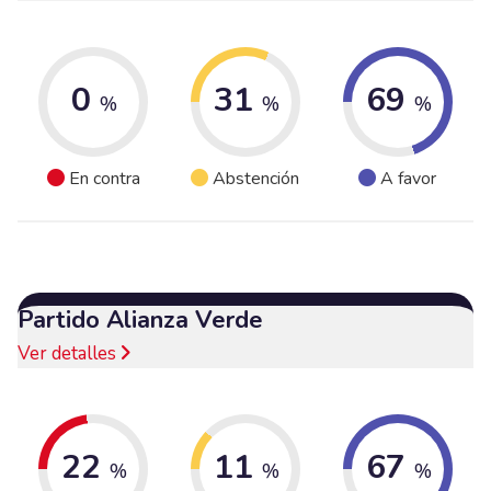
0
31
69
%
%
%
En contra
Abstención
A favor
Partido Alianza Verde
Ver detalles
22
11
67
%
%
%