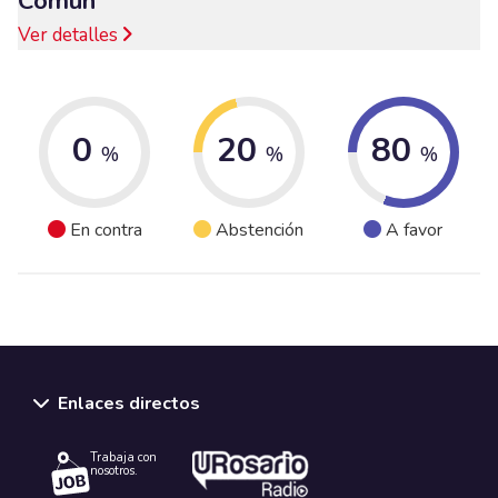
Común
Ver detalles
0
20
80
%
%
%
En contra
Abstención
A favor
Enlaces directos
Trabaja con
nosotros.