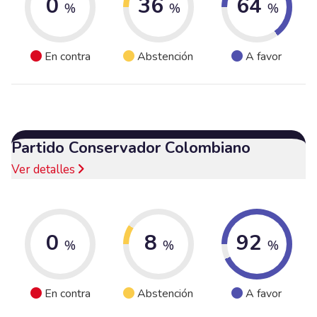
0
36
64
%
%
%
En contra
Abstención
A favor
Partido Conservador Colombiano
Ver detalles
0
8
92
%
%
%
En contra
Abstención
A favor