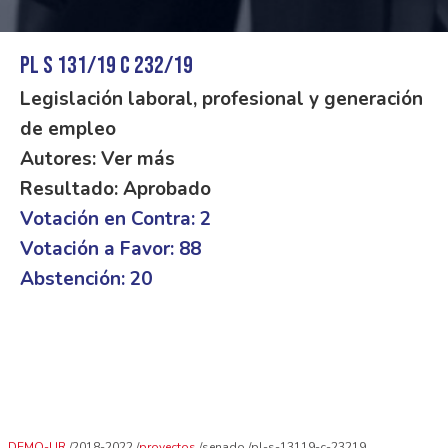
PL S 131/19 C 232/19
Legislación laboral, profesional y generación
de empleo
Autores: Ver más
Resultado: Aprobado
Votación en Contra: 2
Votación a Favor: 88
Abstención: 20
DEMO-UR
2018-2022
proyectos
senado
pl-s-13119-c-23219