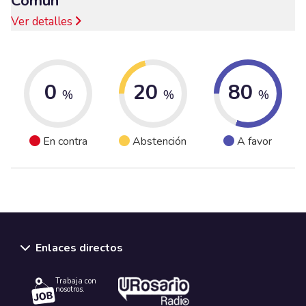
Común
Ver detalles
0
20
80
%
%
%
En contra
Abstención
A favor
Enlaces directos
Trabaja con
nosotros.