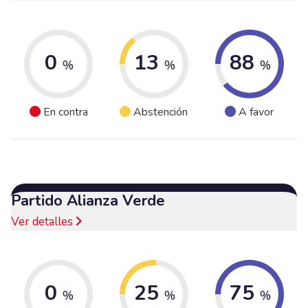
0
13
88
%
%
%
En contra
Abstención
A favor
Partido Alianza Verde
Ver detalles
0
25
75
%
%
%