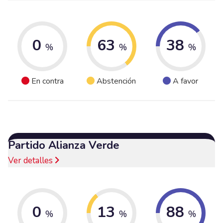
0
63
38
%
%
%
En contra
Abstención
A favor
Partido Alianza Verde
Ver detalles
0
13
88
%
%
%