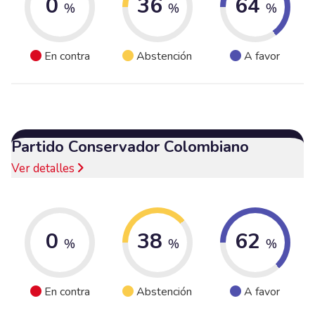
0
36
64
%
%
%
En contra
Abstención
A favor
Partido Conservador Colombiano
Ver detalles
0
38
62
%
%
%
En contra
Abstención
A favor