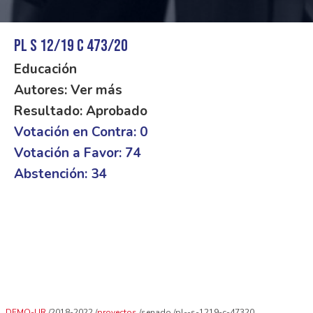
PL S 12/19 C 473/20
Educación
Autores: Ver más
Resultado: Aprobado
Votación en Contra: 0
Votación a Favor: 74
Abstención: 34
DEMO-UR
2018-2022
proyectos
senado
pl--s-1219-c-47320