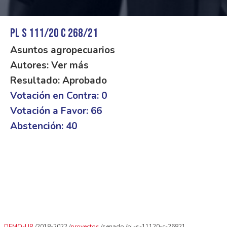
PL S 111/20 C 268/21
Asuntos agropecuarios
Autores: Ver más
Resultado: Aprobado
Votación en Contra: 0
Votación a Favor: 66
Abstención: 40
DEMO-UR
2018-2022
proyectos
senado
pl-s-11120-c-26821