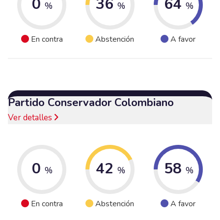
0
36
64
%
%
%
En contra
Abstención
A favor
Partido Conservador Colombiano
Ver detalles
0
42
58
%
%
%
En contra
Abstención
A favor