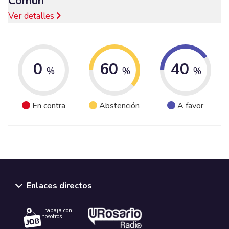
Común
Ver detalles
0
60
40
%
%
%
En contra
Abstención
A favor
Enlaces directos
Trabaja con
nosotros.