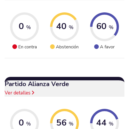
0
40
60
%
%
%
En contra
Abstención
A favor
Partido Alianza Verde
Ver detalles
0
56
44
%
%
%