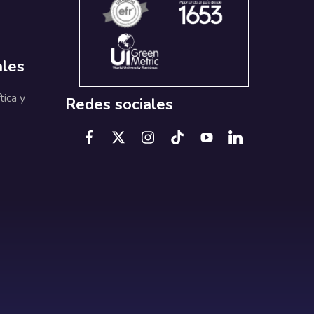
ales
tica y
Redes sociales