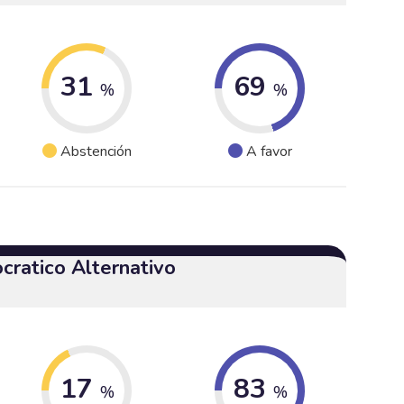
31
69
%
%
Abstención
A favor
cratico Alternativo
17
83
%
%