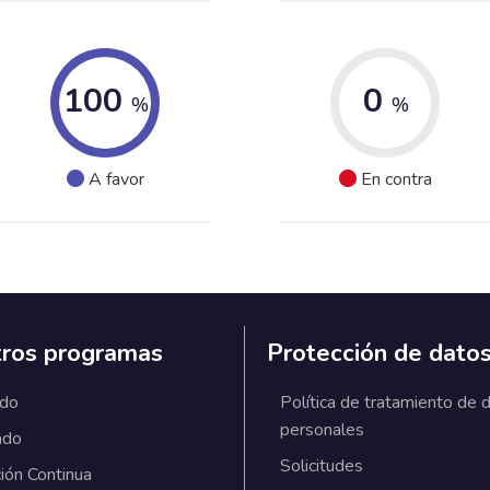
100
0
%
%
A favor
En contra
ros programas
Protección de dato
ado
Política de tratamiento de 
personales
ado
Solicitudes
ión Continua