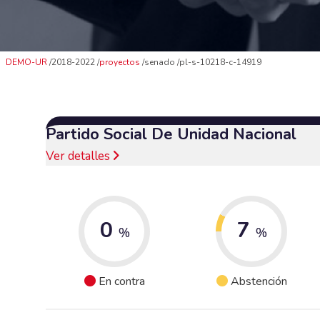
DEMO-UR
2018-2022
proyectos
senado
pl-s-10218-c-14919
Partido Social De Unidad Nacional
Ver detalles
0
7
%
%
En contra
Abstención