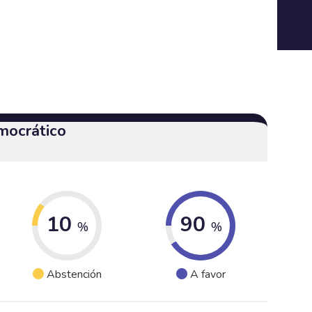
mocrático
10
90
%
%
Abstención
A favor