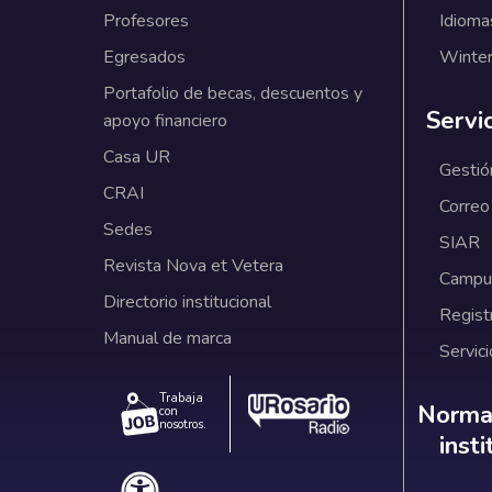
Profesores
Idioma
Egresados
Winter
Portafolio de becas, descuentos y
Servi
apoyo financiero
Casa UR
Gestió
CRAI
Correo
Sedes
SIAR
Revista Nova et Vetera
Campus
Directorio institucional
Regist
Manual de marca
Servici
Trabaja
Norm
Normat
con
nosotros.
inst