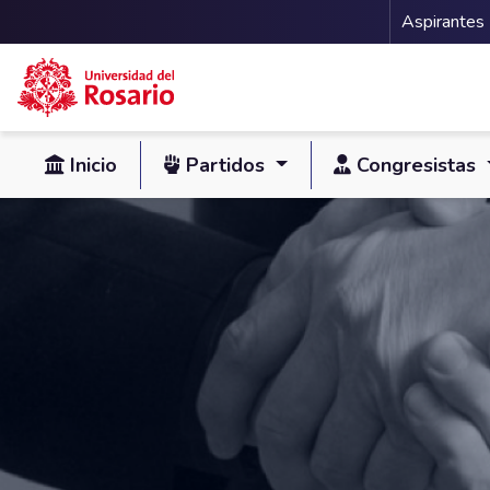
Menu 
Aspirantes
Pasar al contenido principal
Inicio
Partidos
Congresistas