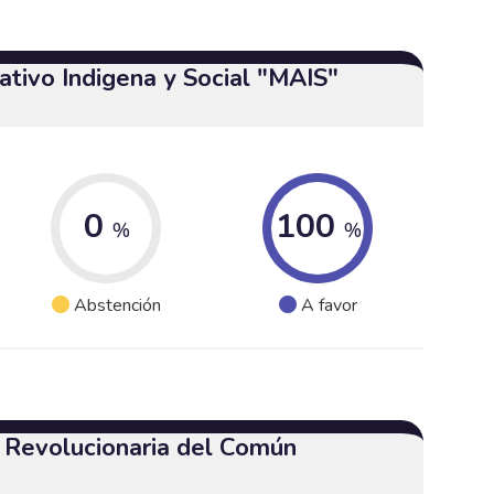
tivo Indigena y Social "MAIS"
0
100
%
%
Abstención
A favor
a Revolucionaria del Común