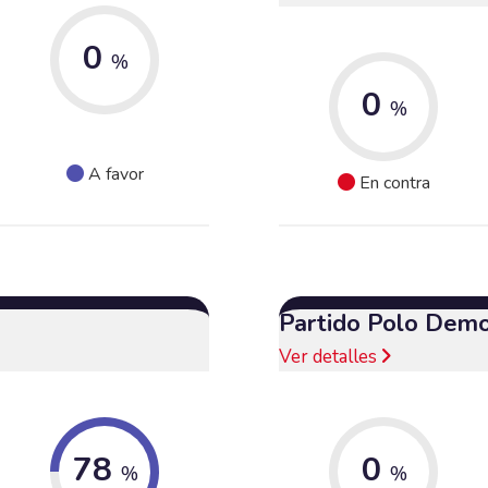
0
%
0
%
A favor
En contra
Partido Polo Demo
Ver detalles
78
0
%
%