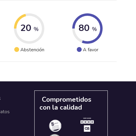
20
80
%
%
Abstención
A favor
s
Comprometidos
con la calidad
datos