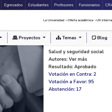
Secundario
Gu
Egresados
Estudiantes
Profesores
Funcionarios
CR
Navegación prin
La Universidad
Oferta académica
UR interna
Proyectos
Temas
Blog
PL S 102/18 C 149/
Salud y seguridad social
Autores: Ver más
Resultado: Aprobado
Votación en Contra: 2
Votación a Favor: 95
Abstención: 17