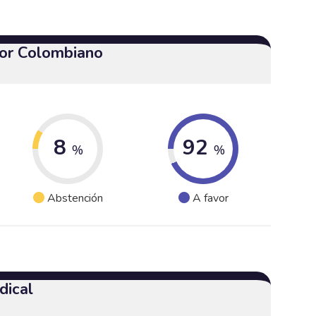
or Colombiano
8
92
%
%
Abstención
A favor
dical