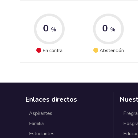
0
0
%
%
En contra
Abstención
Enlaces directos
Nuest
Aspirantes
Pregr
Familia
Posgr
Estudiantes
Educac