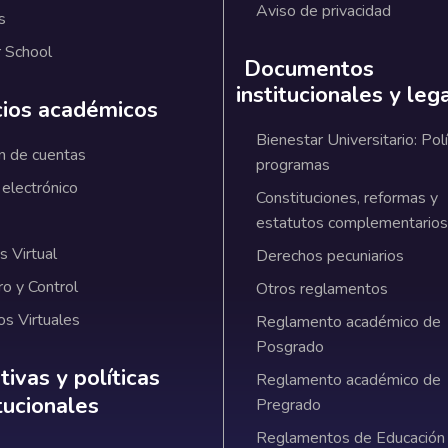
Aviso de privacidad
s
 School
Documentos
institucionales y leg
cios académicos
Bienestar Universitario: Polí
n de cuentas
programas
 electrónico
Constituciones, reformas y
estatutos complementarios
 Virtual
Derechos pecuniarios
ro y Control
Otros reglamentos
os Virtuales
Reglamento académico de
Posgrado
ativas y políticas institucionales
ivas y políticas
Reglamento académico de
itucionales
Pregrado
Reglamentos de Educación