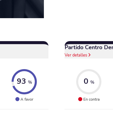
Partido Centro De
Ver detalles
93
0
%
%
A favor
En contra