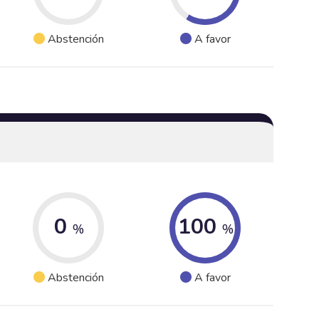
Abstención
A favor
0
100
%
%
Abstención
A favor